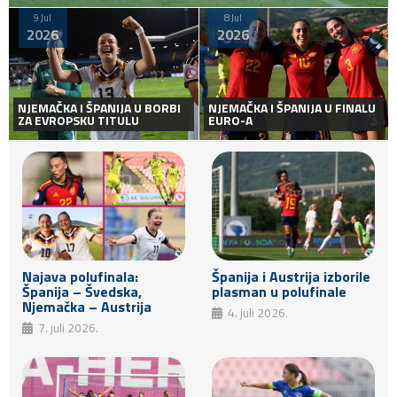
9 Jul
8 Jul
2026
2026
NJEMAČKA I ŠPANIJA U BORBI
NJEMAČKA I ŠPANIJA U FINALU
ZA EVROPSKU TITULU
EURO-A
Najava polufinala:
Španija i Austrija izborile
Španija – Švedska,
plasman u polufinale
Njemačka – Austrija
4. juli 2026.
7. juli 2026.