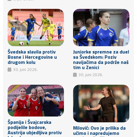
Švedska slavila protiv
Juniorke spremne za duel
Bosne i Hercegovine u
sa Švedskom: Poziv
drugom kolu
navijačima da podrže naš
tim u Zenici
30. juni 2026.
30. juni 2026.
Španija i Švajcarska
podijelile bodove,
Milović: Ovo je prilika da
Austrija ubjedljiva protiv
učimo i napredujemo