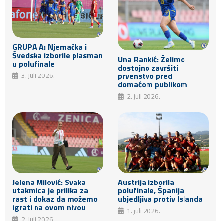
GRUPA A: Njemačka i
Švedska izborile plasman
Una Rankić: Želimo
u polufinale
dostojno završiti
prvenstvo pred
3. juli 2026.
domaćom publikom
2. juli 2026.
Jelena Milović: Svaka
Austrija izborila
utakmica je prilika za
polufinale, Španija
rast i dokaz da možemo
ubjedljiva protiv Islanda
igrati na ovom nivou
1. juli 2026.
2. juli 2026.