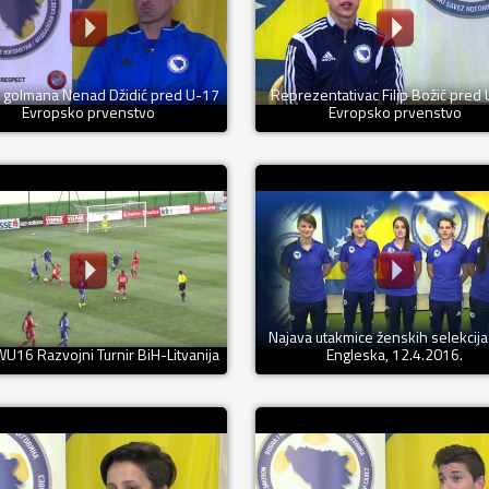
 golmana Nenad Džidić pred U-17
Reprezentativac Filip Božić pred
Evropsko prvenstvo
Evropsko prvenstvo
Najava utakmice ženskih selekcija
U16 Razvojni Turnir BiH-Litvanija
Engleska, 12.4.2016.