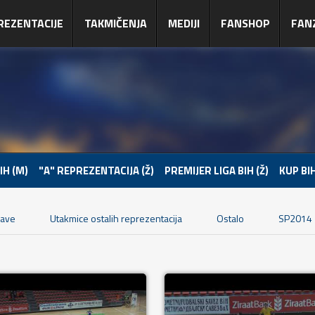
REZENTACIJE
TAKMIČENJA
MEDIJI
FANSHOP
FAN
IH (M)
"A" REPREZENTACIJA (Ž)
PREMIJER LIGA BIH (Ž)
KUP BIH
jave
Utakmice ostalih reprezentacija
Ostalo
SP2014