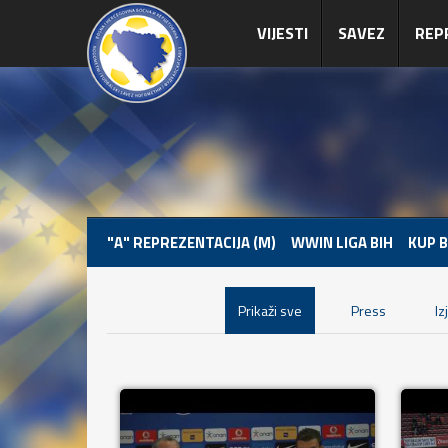
VIJESTI
SAVEZ
REP
"A" REPREZENTACIJA (M)
WWIN LIGA BIH
KUP B
Prikaži sve
Press
Iz