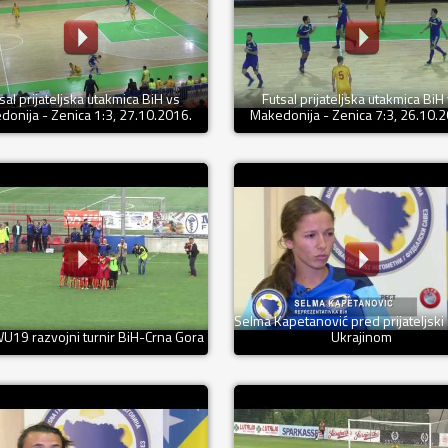
sal prijateljska utakmica BiH vs
Futsal prijateljska utakmica BiH
onija - Zenica 1:3, 27.10.2016.
Makedonija - Zenica 7:3, 26.10.
Selma Kapetanović pred prijateljski
U19 razvojni turnir BiH-Crna Gora
Ukrajinom