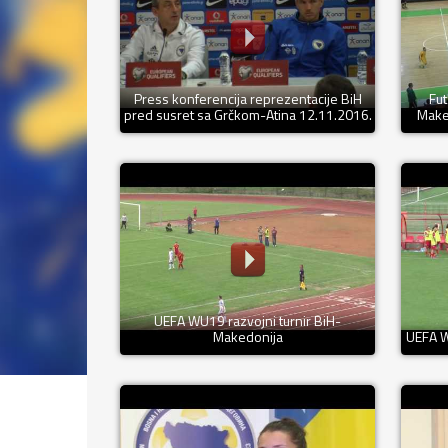
Press konferencija reprezentacije BiH
Fut
pred susret sa Grčkom-Atina 12.11.2016.
Maked
UEFA WU19 razvojni turnir BiH-
Makedonija
UEFA W