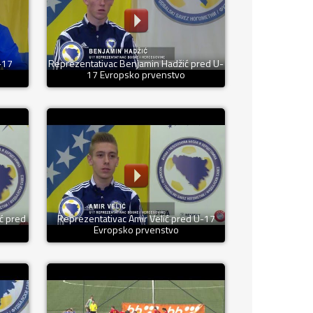
-17
Reprezentativac Benjamin Hadžić pred U-
17 Evropsko prvenstvo
ć pred
Reprezentativac Amir Velić pred U-17
Evropsko prvenstvo