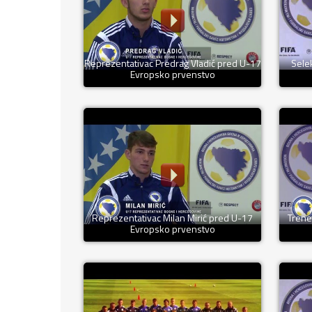
Reprezentativac Predrag Vladić pred U-17
Sele
Evropsko prvenstvo
Reprezentativac Milan Mirić pred U-17
Trene
Evropsko prvenstvo