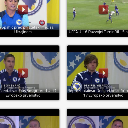
a Spahić pred prijateljski meč sa
Ukrajinom
UEFA U-16 Razvojni Turnir BiH-Slo
zentativac Edis Smajić pred U-17
Reprezentativac Demirel Veladžić 
Evropsko prvenstvo
17 Evropsko prvenstvo