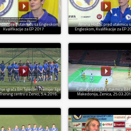
adžić pred utakmicu sa Engleskom,
Almina Hodžić pred utakmicu 
Kvalifikacije za EP 2017
Engleskom, Kvalifikacije za EP 
nje igrača BH Telecom Premijer lige
Futsal prijateljska utakmica BiH
Trening centru u Zenici, 5.4.2016.
Makedonija, Zenica, 25.03.201