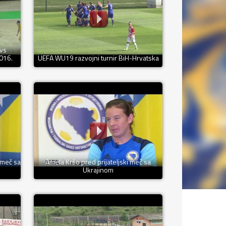
 vs
2016.
UEFA WU19 razvojni turnir BiH-Hrvatska
 meč sa
Amela Kršo pred prijateljski meč sa
Ukrajinom