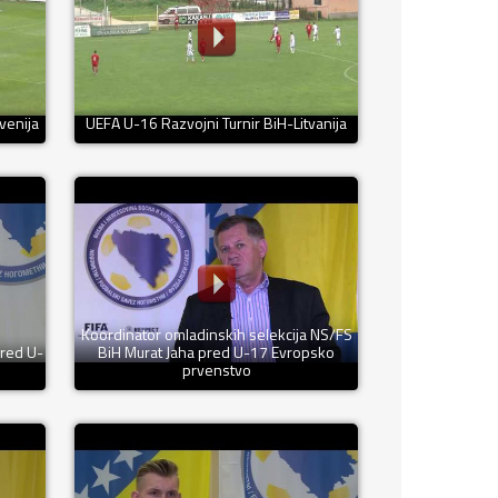
venija
UEFA U-16 Razvojni Turnir BiH-Litvanija
Koordinator omladinskih selekcija NS/FS
pred U-
BiH Murat Jaha pred U-17 Evropsko
prvenstvo