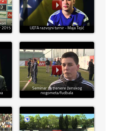
akon
r 2015
UEFA razvojni turnir - Maja Tejić
Seminar za trenere ženskog
ha
nogometa/fudbala