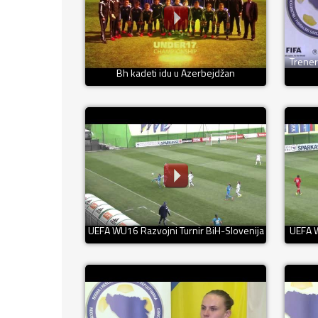
Trener
Bh kadeti idu u Azerbejdžan
UEFA WU16 Razvojni Turnir BiH-Slovenija
UEFA W