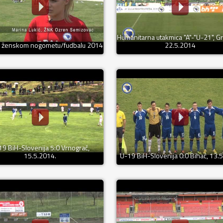
Humanitarna utakmica "A"-"U-21", G
A ženskom nogometu/fudbalu 2014
22.5.2014
19 BiH-Slovenija 5:0 Vrnograč,
15.5.2014.
U-19 BiH-Slovenija 0:0 Bihać, 13.