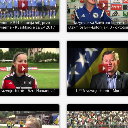
niorke BiH-Estonija 4:0, prvo
Razgovor sa Samirom Hurem n
rijeme - Kvalifikacije za EP 2017
utakmice BiH-Estonija 4:0 - oktoba
razvojni turnir - Azra Numanović
UEFA razvojni turnir - Murat Ja