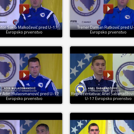
ktor Sakib Malkočević pred U-17
Trener Damjan Ratković pred U
Evropsko prvenstvo
Evropsko prvenstvo
r Adin Mulaosmanović pred U-17
Reprezentativac Anel Šabanadžovi
Evropsko prvenstvo
U-17 Evropsko prvenstvo