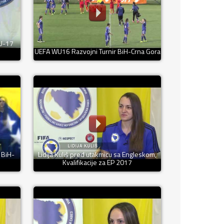
 U-17
UEFA WU16 Razvojni Turnir BiH-Crna Gora
 BiH-
Lidija Kuliš pred utakmicu sa Engleskom,
Kvalifikacije za EP 2017