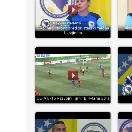
Nikolina Dijaković pred prijateljski meč sa
Alis
Ukrajinom
Repre
UEFA U-16 Razvojni Turnir BiH-Crna Gora