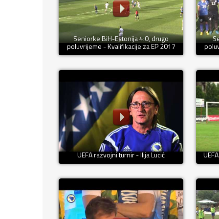
Seniorke BiH-Estonija 4:0, drugo
Se
poluvrijeme - Kvalifikacije za EP 2017
poluv
UEFA razvojni turnir - Ilija Lucić
UEFA 