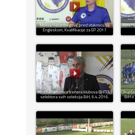
Melisa Hasanbegović pred utakmicu sa
Aida H
Engleskom, Kvalifikacije za EP 2017
Stručna radionica trenera klubova BHTPL i
Okuplja
selektora svih selekcija BiH, 6.4.2016.
BiH u 