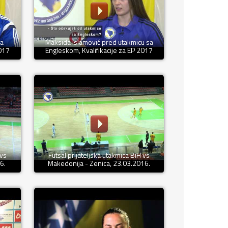
sa
Maksida Islamović pred utakmicu sa
2017
Engleskom, Kvalifikacije za EP 2017
 vs
Futsal prijateljska utakmica BiH vs
6.
Makedonija - Zenica, 23.03.2016.