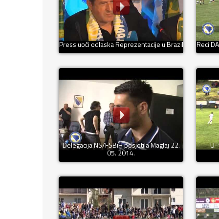
Press uoči odlaska Reprezentacije u Brazil
Reci D
Delegacija NS/FSBiH posjetila Maglaj 22.
U-
05. 2014.