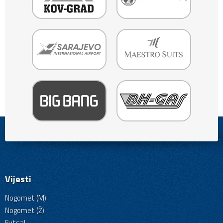
Vijesti
Nogomet (M)
Nogomet (Ž)
Futsal