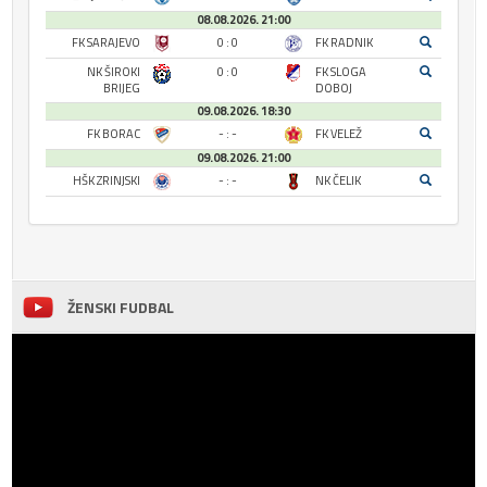
08.08.2026. 21:00
FK SARAJEVO
0 : 0
FK RADNIK
NK ŠIROKI
0 : 0
FK SLOGA
BRIJEG
DOBOJ
09.08.2026. 18:30
FK BORAC
- : -
FK VELEŽ
09.08.2026. 21:00
HŠK ZRINJSKI
- : -
NK ČELIK
ŽENSKI FUDBAL