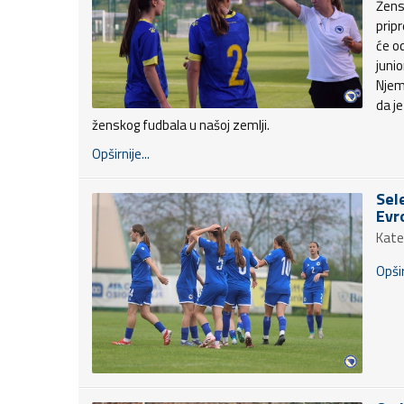
Žens
prip
će od
juni
Njem
da je
ženskog fudbala u našoj zemlji.
Opširnije...
Sel
Evr
Kate
Opšir