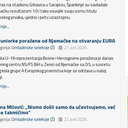
ras na stadionu Grbavica u Sarajevu, Špankinje su savladale
ačku rezultatom 1:0 i tako osvojile svoju osmu titulu
pskog prvaka, ujedno i petu uzastopnu.
nije...
 juniorke poražene od Njemačke na otvaranju EURA
gorija:
Omladinske selekcije (Ž)
27. juni 2026.
ka U-19 reprezentacija Bosne i Hercegovine poražena je danas
ening centru NS/FS BiH u Zenici od Njemačke sa 0:5, u susretu
g kola grupe A Evropskog prvenstva koje se održava u našoj
i.
nije...
ena Milović: „Nismo došli samo da učestvujemo, već
se takmičimo“
gorija:
Omladinske selekcije (Ž)
22. juni 2026.