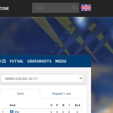
ZONE
 (Ž)
FUTSAL
GRASSROOTS
MEDIJI
Tabela
Raspored 1. kola
Klub
U
P
N
I
Bod
1
BSK
0
0
0
0
0