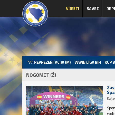
VIJESTI
SAVEZ
REP
"A" REPREZENTACIJA (M)
WWIN LIGA BIH
KUP B
NOGOMET (Ž)
Zav
Špa
Kate
Špani
godi