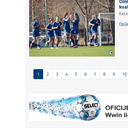
Oml
kva
Kate
Opšir
1
2
3
4
5
6
7
8
9
10