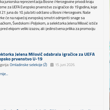
ka juniorska reprezentacija Bosne i Hercegovine privodi kraju
reme za UEFA Evropsko prvenstvo za igračice do 19 godina, koje
 27. juna do 10. jula biti održano u Bosni i Hercegovini. Naše
orke će na najvećoj evropskoj smotri odmjeriti snage sa
ačkom, Švedskom i Poljskom, a selektorka Jelena Milović ističe
 pred ekipom veliki izazov, ali i jedinstvena prilika za promociju
ektorka Jelena Milović odabrala igračice za UEFA
opsko prvenstvo U-19
gorija:
Omladinske selekcije (Ž)
15. juni 2026.
nije...