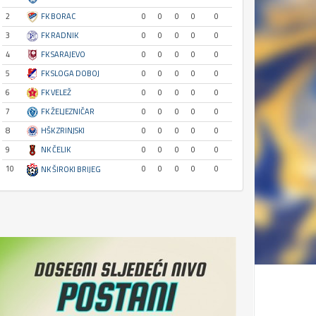
2
FK BORAC
0
0
0
0
0
3
FK RADNIK
0
0
0
0
0
4
FK SARAJEVO
0
0
0
0
0
5
FK SLOGA DOBOJ
0
0
0
0
0
6
FK VELEŽ
0
0
0
0
0
7
FK ŽELJEZNIČAR
0
0
0
0
0
8
HŠK ZRINJSKI
0
0
0
0
0
9
NK ČELIK
0
0
0
0
0
10
0
0
0
0
0
NK ŠIROKI BRIJEG