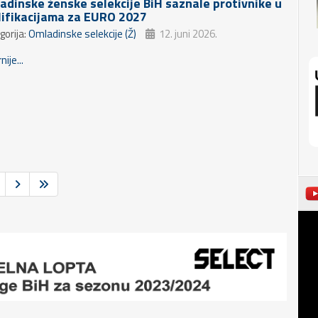
adinske ženske selekcije BiH saznale protivnike u
lifikacijama za EURO 2027
gorija:
Omladinske selekcije (Ž)
12. juni 2026.
nije...