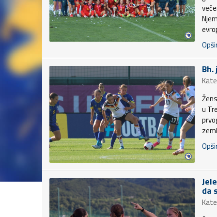
veče
Njem
evro
Opšir
Bh.
Kate
Žens
u Tr
prvo
zemlj
Opšir
Jel
da 
Kate