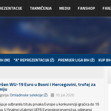
REZENTACIJE
TAKMIČENJA
MEDIJI
FANSHOP
FAN
IH (M)
"A" REPREZENTACIJA (Ž)
PREMIJER LIGA BIH (Ž)
KUP BIH
ršen WU-19 Euro u Bosni i Hercegovini, trofej za
niju
gorija:
Omladinske selekcije (Ž)
10. juli 2026.
ja je odbranila titulu prvaka Evrope u konkurenciji igračica do 19
na. U finalnoj utakmici UEFA Evropskog prvenstva, odigranoj