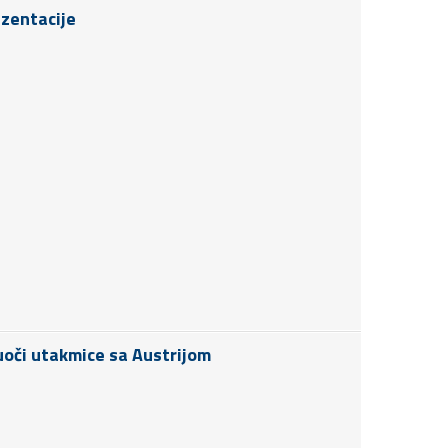
ezentacije
uoči utakmice sa Austrijom