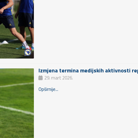
Izmjena termina medijskih aktivnosti rep
29. mart 2026.
Opširnije...