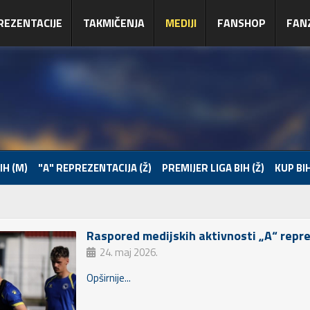
REZENTACIJE
TAKMIČENJA
MEDIJI
FANSHOP
FAN
IH (M)
"A" REPREZENTACIJA (Ž)
PREMIJER LIGA BIH (Ž)
KUP BIH
Raspored medijskih aktivnosti „A“ repr
24. maj 2026.
Opširnije...