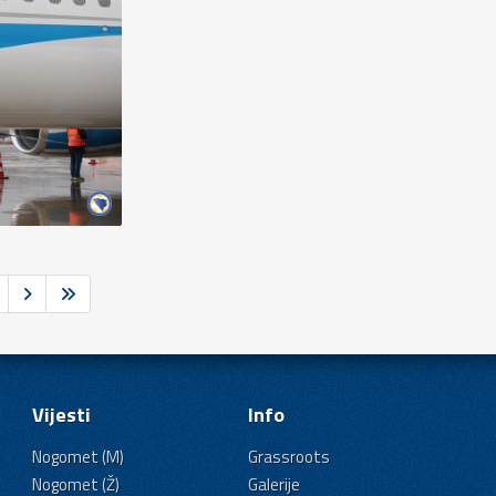
Vijesti
Info
Nogomet (M)
Grassroots
Nogomet (Ž)
Galerije