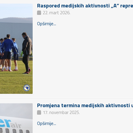
Raspored medijskih aktivnosti „A“ repr
22. mart 2026.
Opširnije...
Promjena termina medijskih aktivnosti 
17. novembar 2025.
Opširnije...