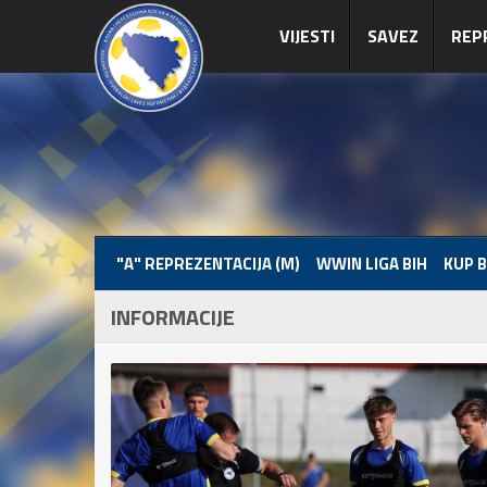
VIJESTI
SAVEZ
REP
"A" REPREZENTACIJA (M)
WWIN LIGA BIH
KUP B
INFORMACIJE