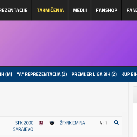
REZENTACIJE
TAKMIČENJA
MEDIJI
FANSHOP
FAN
IH (M)
"A" REPREZENTACIJA (Ž)
PREMIJER LIGA BIH (Ž)
KUP BIH
SFK 2000
ŽF/NK EMINA
4 : 1
SARAJEVO