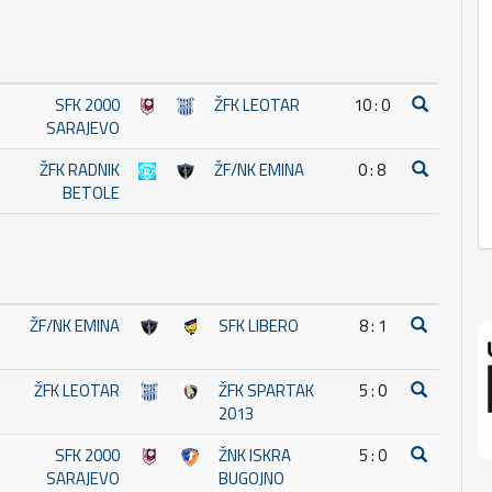
SFK 2000
ŽFK LEOTAR
10 : 0
SARAJEVO
ŽFK RADNIK
ŽF/NK EMINA
0 : 8
BETOLE
ŽF/NK EMINA
SFK LIBERO
8 : 1
ŽFK LEOTAR
ŽFK SPARTAK
5 : 0
2013
SFK 2000
ŽNK ISKRA
5 : 0
SARAJEVO
BUGOJNO