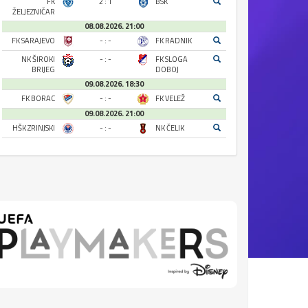
FK
2 : 1
BSK
ŽELJEZNIČAR
08.08.2026. 21:00
FK SARAJEVO
- : -
FK RADNIK
NK ŠIROKI
- : -
FK SLOGA
BRIJEG
DOBOJ
09.08.2026. 18:30
FK BORAC
- : -
FK VELEŽ
09.08.2026. 21:00
HŠK ZRINJSKI
- : -
NK ČELIK