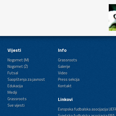
Vijesti
Info
Nogomet (M)
Grassroots
Nogomet (Ž)
Galerije
Futsal
Video
Saopštenja za javnost
Press sekcija
Edukacija
Kontakt
Mediji
Grassroots
Linkovi
Sve vijesti
Evropska fudbalska asocijacija UEF
Svjetska fudbalska asocijacija FIFA