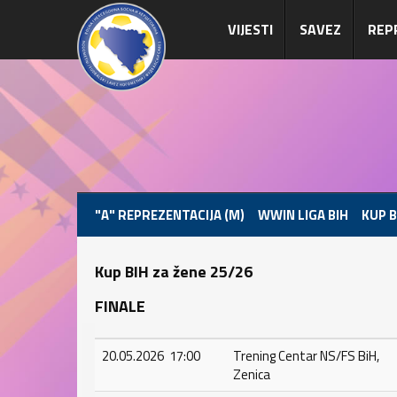
VIJESTI
SAVEZ
REP
"A" REPREZENTACIJA (M)
WWIN LIGA BIH
KUP B
Kup BIH za žene 25/26
FINALE
20.05.2026 17:00
Trening Centar NS/FS BiH,
Zenica