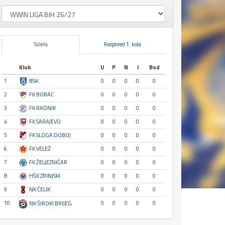
Tabela
Raspored 1. kola
Klub
U
P
N
I
Bod
1
BSK
0
0
0
0
0
2
FK BORAC
0
0
0
0
0
3
FK RADNIK
0
0
0
0
0
4
FK SARAJEVO
0
0
0
0
0
5
FK SLOGA DOBOJ
0
0
0
0
0
6
FK VELEŽ
0
0
0
0
0
7
FK ŽELJEZNIČAR
0
0
0
0
0
8
HŠK ZRINJSKI
0
0
0
0
0
9
NK ČELIK
0
0
0
0
0
10
0
0
0
0
0
NK ŠIROKI BRIJEG