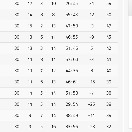
30
17
3
10
76 : 45
31
54
30
14
8
8
55 : 43
12
50
30
15
2
13
47 : 50
-3
47
30
13
6
11
46 : 55
-9
45
30
13
3
14
51 : 46
5
42
30
11
8
11
57 : 60
-3
41
30
11
7
12
44 : 36
8
40
30
11
6
13
46 : 61
-15
39
30
11
5
14
51 : 58
-7
38
30
11
5
14
29 : 54
-25
38
30
9
7
14
38 : 49
-11
34
30
9
5
16
33 : 56
-23
32