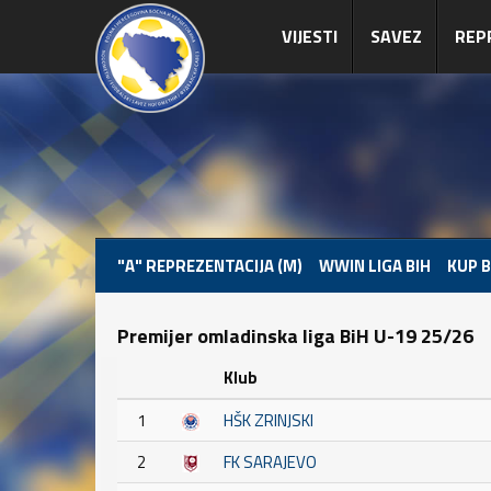
VIJESTI
SAVEZ
REP
"A" REPREZENTACIJA (M)
WWIN LIGA BIH
KUP B
Premijer omladinska liga BiH U-19 25/26
Klub
1
HŠK ZRINJSKI
2
FK SARAJEVO