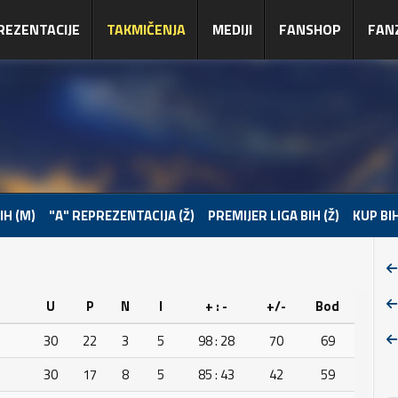
REZENTACIJE
TAKMIČENJA
MEDIJI
FANSHOP
FAN
IH (M)
"A" REPREZENTACIJA (Ž)
PREMIJER LIGA BIH (Ž)
KUP BIH
U
P
N
I
+ : -
+/-
Bod
30
22
3
5
98 : 28
70
69
30
17
8
5
85 : 43
42
59