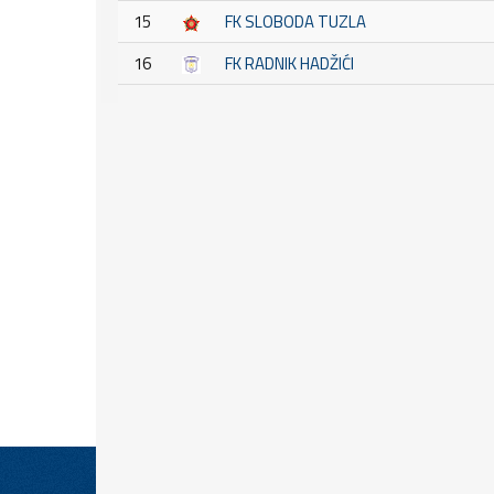
15
FK SLOBODA TUZLA
16
FK RADNIK HADŽIĆI