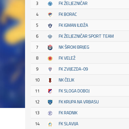
3
FK ŽELJEZNIČAR
4
FK BORAC
5
FK IGMAN ILIDŽA
6
FK ŽELJEZNIČAR SPORT TEAM
7
NK ŠIROKI BRIJEG
8
FK VELEŽ
9
FK ZVIJEZDA-09
10
NK ČELIK
11
FK SLOGA DOBOJ
12
FK KRUPA NA VRBASU
13
FK RADNIK
14
FK SLAVIJA