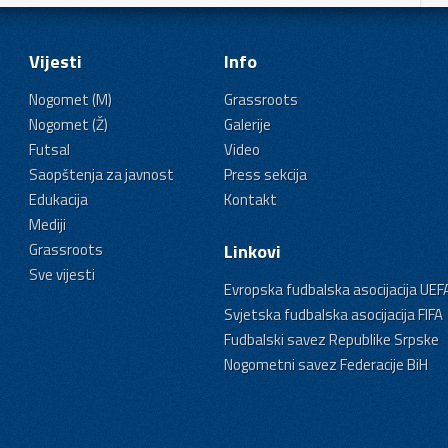
Vijesti
Info
Nogomet (M)
Grassroots
Nogomet (Ž)
Galerije
Futsal
Video
Saopštenja za javnost
Press sekcija
Edukacija
Kontakt
Mediji
Grassroots
Linkovi
Sve vijesti
Evropska fudbalska asocijacija UEF
Svjetska fudbalska asocijacija FIFA
Fudbalski savez Republike Srpske
Nogometni savez Federacije BiH