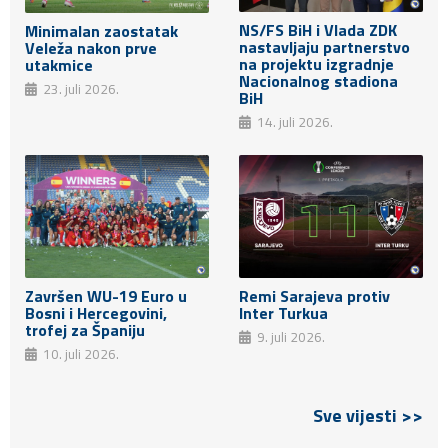
NS/FS BiH i Vlada ZDK
Minimalan zaostatak
nastavljaju partnerstvo
Veleža nakon prve
na projektu izgradnje
utakmice
Nacionalnog stadiona
23. juli 2026.
BiH
14. juli 2026.
Završen WU-19 Euro u
Remi Sarajeva protiv
Bosni i Hercegovini,
Inter Turkua
trofej za Španiju
9. juli 2026.
10. juli 2026.
Sve vijesti >>