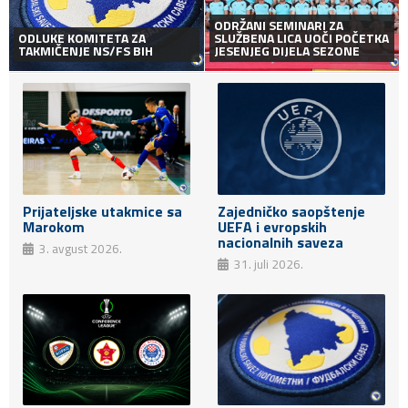
ODRŽANI SEMINARI ZA
ODLUKE KOMITETA ZA
SLUŽBENA LICA UOČI POČETKA
TAKMIČENJE NS/FS BIH
JESENJEG DIJELA SEZONE
Zajedničko saopštenje
Prijateljske utakmice sa
UEFA i evropskih
Marokom
nacionalnih saveza
3. avgust 2026.
31. juli 2026.