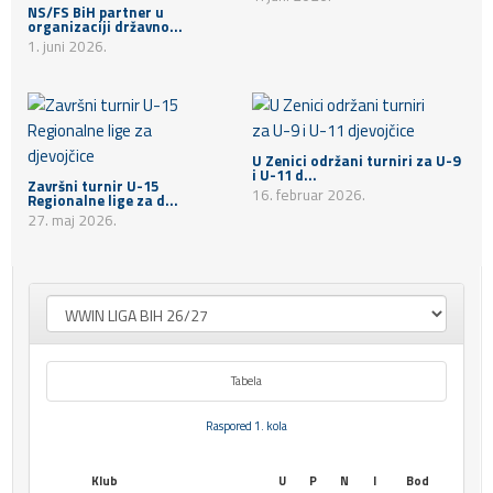
NS/FS BiH partner u
organizaciji državno...
1. juni 2026.
U Zenici održani turniri za U-9
i U-11 d...
Završni turnir U-15
16. februar 2026.
Regionalne lige za d...
27. maj 2026.
Tabela
Raspored 1. kola
Klub
U
P
N
I
Bod