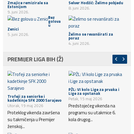
Zmajice remizirale sa
Selver Hodžić: Želimo pobjedu
Estonijom
8. juni 2026.
9. juni 2026.
Bez
golova
u
Zenici
Želimo se revanširati za
5. juni 2026.
poraz
4. juni 2026.
PREMIJER LIGA BIH (Ž)
PŽL: VI kolo Lige za prvaka i
Lige za opstanak
Trofeji za seniorke i
Petak, 15 maj 2026
kadetkinje SFK 2000 Sarajevo
Predstojećeg vikenda na
Utorak, 19 maj 2026
Proteklog vikenda završena
programu su utakmice 6.
su takmičenja u Premijer
kola drugog...
ženskoj...