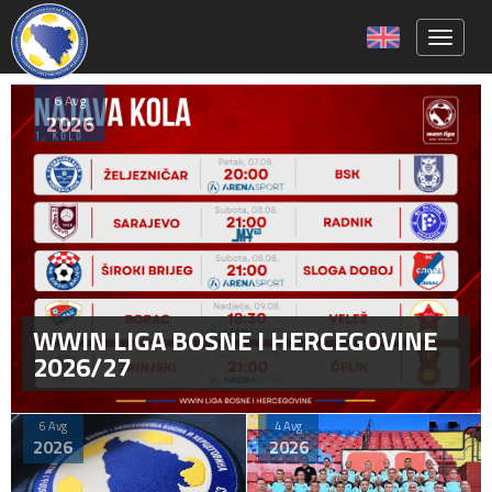
Toggle 
6 Avg
2026
WWIN LIGA BOSNE I HERCEGOVINE
2026/27
6 Avg
4 Avg
2026
2026