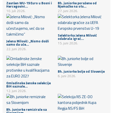
Završen WU-19 Euro u Bosni i
Bh. juniorke poražene od
Hercegovini...
Njemačke na otv...
10. juli 2026.
27. juni 2026.
Selektorka Jelena Milović
odabrala igrač...
Jelena Milović: „Nismo došli
15. juni 2026.
samo da uče...
22. juni 2026.
Bh. juniorke bolje od Slovenije
6. juni 2026.
Omladinske ženske selekcije
BiH saznale...
12. juni 2026.
Bh. juniorke remizirale sa
Slovenijom