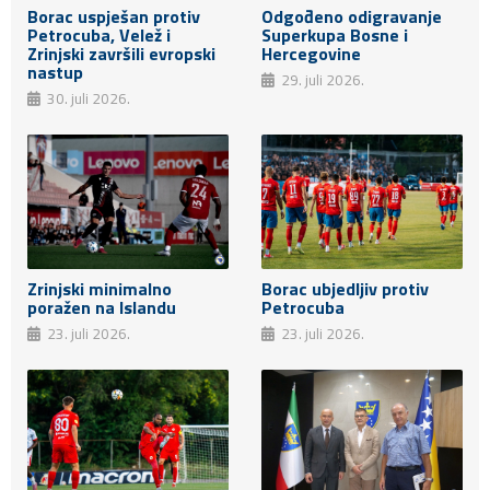
Odgođeno odigravanje
Borac uspješan protiv
Superkupa Bosne i
Petrocuba, Velež i
Hercegovine
Zrinjski završili evropski
nastup
29. juli 2026.
30. juli 2026.
Zrinjski minimalno
Borac ubjedljiv protiv
poražen na Islandu
Petrocuba
23. juli 2026.
23. juli 2026.