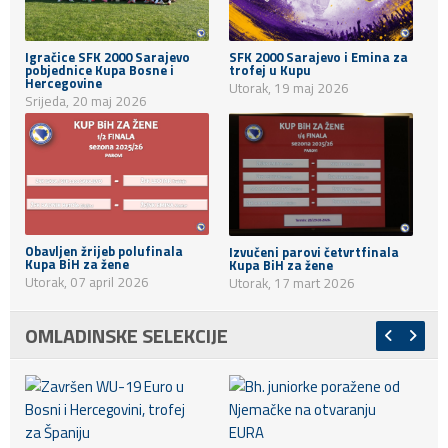
Igračice SFK 2000 Sarajevo
SFK 2000 Sarajevo i Emina za
pobjednice Kupa Bosne i
trofej u Kupu
Hercegovine
Utorak, 19 maj 2026
Srijeda, 20 maj 2026
Obavljen žrijeb polufinala
Izvučeni parovi četvrtfinala
Kupa BiH za žene
Kupa BiH za žene
Utorak, 07 april 2026
Utorak, 17 mart 2026
OMLADINSKE SELEKCIJE