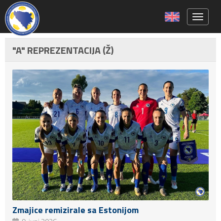
Toggle 
"A" REPREZENTACIJA (Ž)
Zmajice remizirale sa Estonijom