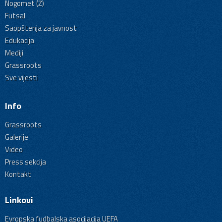
Nogomet (Ž)
Futsal
Saopštenja za javnost
Edukacija
Mediji
Grassroots
Sve vijesti
Info
Grassroots
Galerije
Video
Press sekcija
Kontakt
Linkovi
Evropska fudbalska asocijacija UEFA