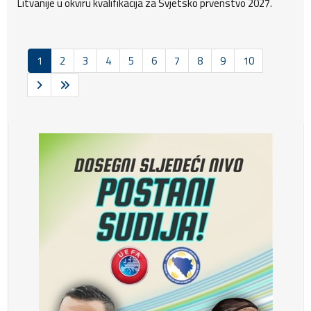
Litvanije u okviru kvalifikacija za Svjetsko prvenstvo 2027.
1
2
3
4
5
6
7
8
9
10