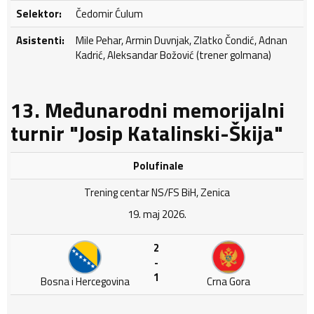
Selektor:
Čedomir Ćulum
Asistenti:
Mile Pehar, Armin Duvnjak, Zlatko Čondić, Adnan
Kadrić, Aleksandar Božović (trener golmana)
13. Međunarodni memorijalni
turnir "Josip Katalinski-Škija"
Polufinale
Trening centar NS/FS BiH, Zenica
19. maj 2026.
2
-
1
Bosna i Hercegovina
Crna Gora