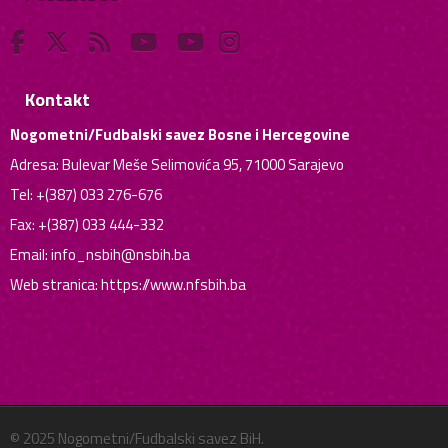
Kontakt
Nogometni/Fudbalski savez Bosne i Hercegovine
Adresa: Bulevar Meše Selimovića 95, 71000 Sarajevo
Tel: +(387) 033 276-676
Fax: +(387) 033 444-332
Email:
info_nsbih@nsbih.ba
Web stranica: https://www.nfsbih.ba
© 2025 Nogometni/Fudbalski savez BiH.