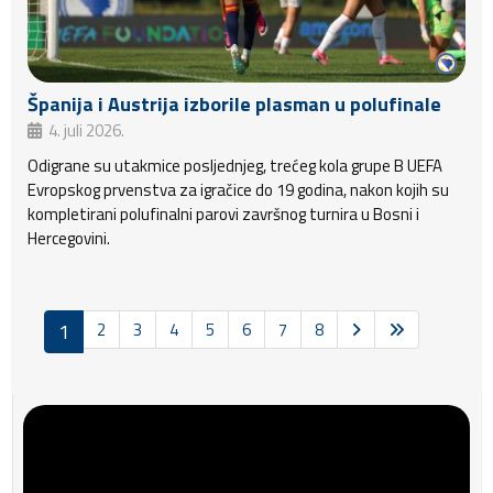
Španija i Austrija izborile plasman u polufinale
4. juli 2026.
Odigrane su utakmice posljednjeg, trećeg kola grupe B UEFA
Evropskog prvenstva za igračice do 19 godina, nakon kojih su
kompletirani polufinalni parovi završnog turnira u Bosni i
Hercegovini.
1
2
3
4
5
6
7
8