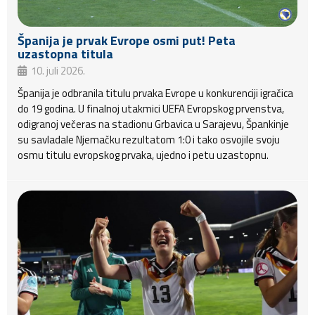
Španija je prvak Evrope osmi put! Peta
uzastopna titula
10. juli 2026.
Španija je odbranila titulu prvaka Evrope u konkurenciji igračica
do 19 godina. U finalnoj utakmici UEFA Evropskog prvenstva,
odigranoj večeras na stadionu Grbavica u Sarajevu, Špankinje
su savladale Njemačku rezultatom 1:0 i tako osvojile svoju
osmu titulu evropskog prvaka, ujedno i petu uzastopnu.