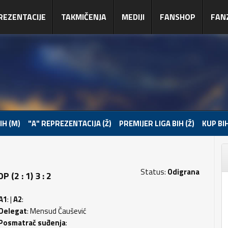
REZENTACIJE
TAKMIČENJA
MEDIJI
FANSHOP
FAN
IH (M)
"A" REPREZENTACIJA (Ž)
PREMIJER LIGA BIH (Ž)
KUP BIH
Status:
Odigrana
2 : 1) 3 : 2
A1
: |
A2
:
Delegat
: Mensud Čaušević
Posmatrač suđenja
: