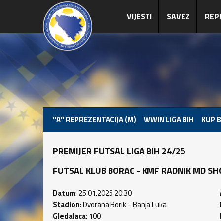
VIJESTI
SAVEZ
REP
"A" REPREZENTACIJA (M)
WWIN LIGA BIH
KUP B
PREMIJER FUTSAL LIGA BIH 24/25
FUTSAL KLUB BORAC - KMF RADNIK MD SHOP (
Datum
: 25.01.2025 20:30
Stadion
: Dvorana Borik - Banja Luka
Gledalaca
: 100