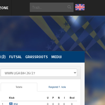
ZONE
 (Ž)
FUTSAL
GRASSROOTS
MEDIJI
Tabela
Raspored 1. kola
Klub
U
P
N
I
Bod
1
BSK
0
0
0
0
0