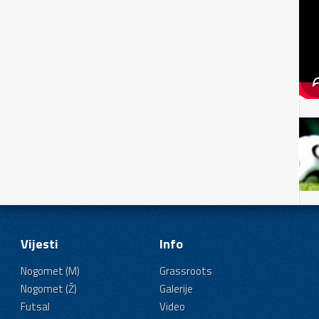
Vijesti
Info
Nogomet (M)
Grassroots
Nogomet (Ž)
Galerije
Futsal
Video