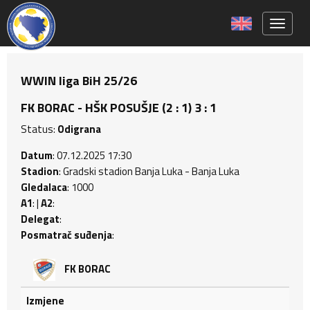
Toggle 
WWIN liga BiH 25/26
FK BORAC - HŠK POSUŠJE (2 : 1) 3 : 1
Status:
Odigrana
Datum
: 07.12.2025 17:30
Stadion
: Gradski stadion Banja Luka - Banja Luka
Gledalaca
: 1000
A1
: |
A2
:
Delegat
:
Posmatrač suđenja
:
FK BORAC
Izmjene