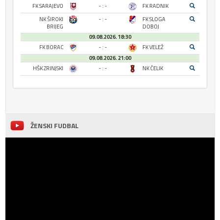
FK SARAJEVO
- : -
FK RADNIK
NK ŠIROKI
- : -
FK SLOGA
BRIJEG
DOBOJ
09.08.2026. 18:30
FK BORAC
- : -
FK VELEŽ
09.08.2026. 21:00
HŠK ZRINJSKI
- : -
NK ČELIK
ŽENSKI FUDBAL