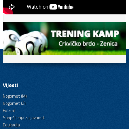
Vijesti
Nogomet (M)
Nogomet (Ž)
Futsal
Saopštenja za javnost
Edukacija