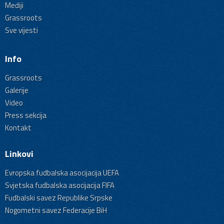
Mediji
Grassroots
Sve vijesti
Info
Grassroots
Galerije
Video
Press sekcija
Kontakt
Linkovi
Evropska fudbalska asocijacija UEFA
Svjetska fudbalska asocijacija FIFA
Fudbalski savez Republike Srpske
Nogometni savez Federacije BiH