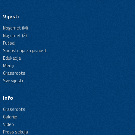
Vijesti
Nogomet (M)
Nogomet (Ž)
Futsal
Saopštenja za javnost
Edukacija
Mediji
Grassroots
Sve vijesti
Info
Grassroots
Galerije
Video
Press sekcija