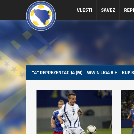
VIJESTI
SAVEZ
REP
"A" REPREZENTACIJA (M)
WWIN LIGA BIH
KUP B