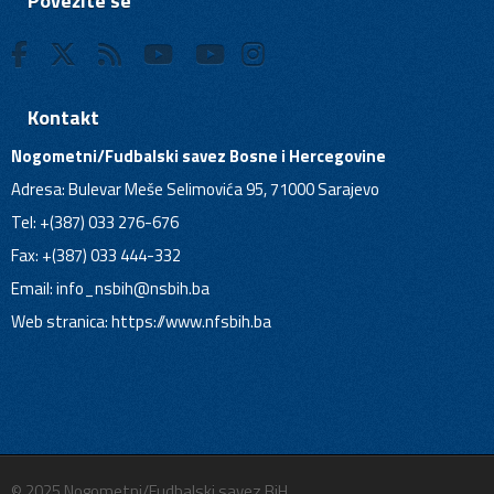
Povežite se
Kontakt
Nogometni/Fudbalski savez Bosne i Hercegovine
Adresa: Bulevar Meše Selimovića 95, 71000 Sarajevo
Tel: +(387) 033 276-676
Fax: +(387) 033 444-332
Email:
info_nsbih@nsbih.ba
Web stranica: https://www.nfsbih.ba
© 2025 Nogometni/Fudbalski savez BiH.