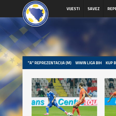
VIJESTI
SAVEZ
REP
"A" REPREZENTACIJA (M)
WWIN LIGA BIH
KUP B