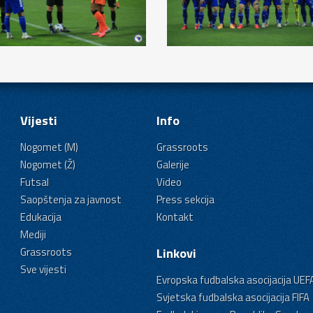
Vijesti
Info
Nogomet (M)
Grassroots
Nogomet (Ž)
Galerije
Futsal
Video
Saopštenja za javnost
Press sekcija
Edukacija
Kontakt
Mediji
Grassroots
Linkovi
Sve vijesti
Evropska fudbalska asocijacija UEF
Svjetska fudbalska asocijacija FIFA