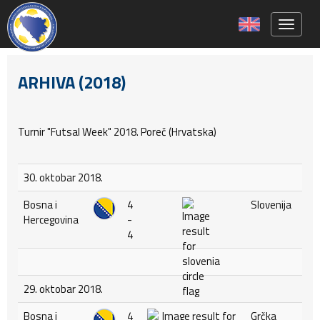
Toggle 
ARHIVA (2018)
Turnir "Futsal Week" 2018. Poreč (Hrvatska)
30. oktobar 2018.
Bosna i
4
Slovenija
Hercegovina
-
4
29. oktobar 2018.
Bosna i
4
Grčka