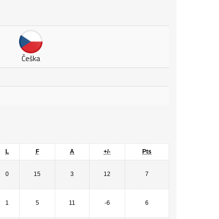
Češka
D
L
F
A
+/-
Pts
0
15
3
12
7
1
5
11
-6
6