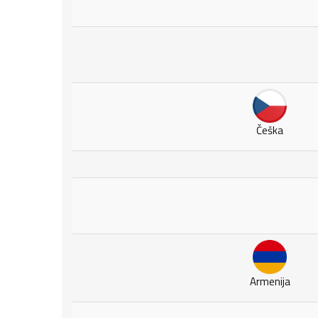
Češka
Armenija