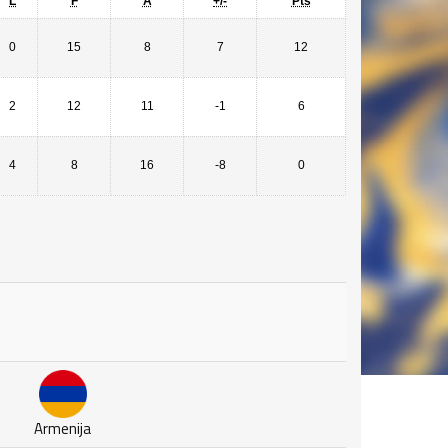
L
F
A
+/-
Pts
0
15
8
7
12
2
12
11
-1
6
4
8
16
-8
0
Armenija