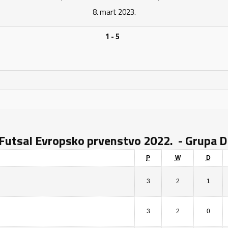
8. mart 2023.
1 - 5
Futsal Evropsko prvenstvo 2022. - Grupa 
P
W
D
3
2
1
3
2
0