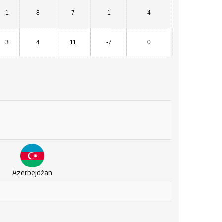
1
8
7
1
4
3
4
11
-7
0
Azerbejdžan