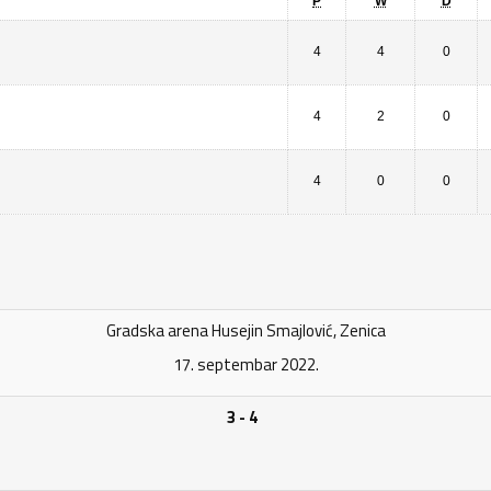
P
W
D
4
4
0
4
2
0
4
0
0
Gradska arena Husejin Smajlović, Zenica
17. septembar 2022.
3 - 4