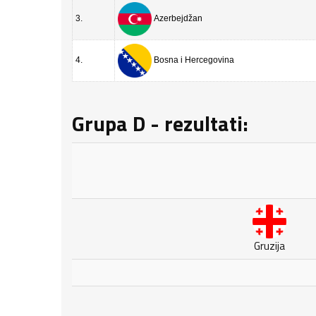
3.
Azerbejdžan
4.
Bosna i Hercegovina
Grupa D - rezultati:
Gruzija