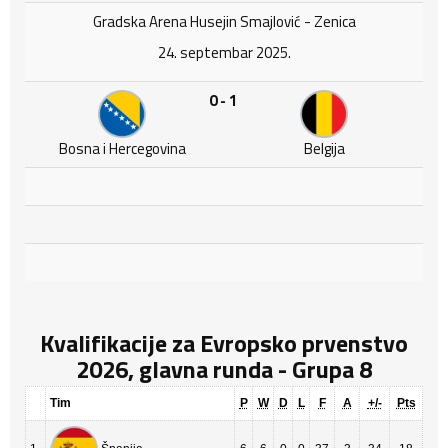
Gradska Arena Husejin Smajlović - Zenica
24. septembar 2025.
0 - 1
Bosna i Hercegovina
Belgija
Kvalifikacije za Evropsko prvenstvo
2026, glavna runda - Grupa 8
Tim
P
W
D
L
F
A
+/-
Pts