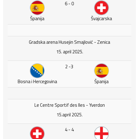
6 - 0
Španija
Švajcarska
Gradska arena Husejin Smajlović - Zenica
15. april 2025.
2 -3
Bosna i Hercegovina
Španija
Le Centre Sportif des Iles - Yverdon
15.april 2025.
4 - 4