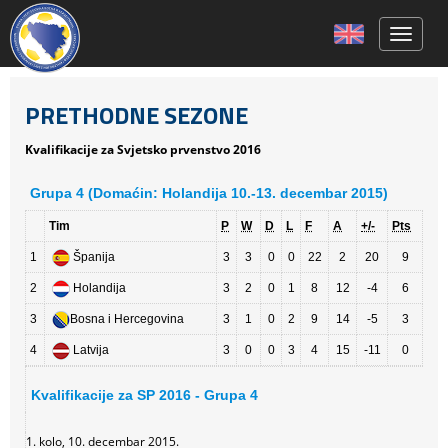
Toggle 
PRETHODNE SEZONE
Kvalifikacije za Svjetsko prvenstvo 2016
Grupa 4 (Domaćin: Holandija 10.-13. decembar 2015)
Tim
P
W
D
L
F
A
+/-
Pts
1
Španija
3
3
0
0
22
2
20
9
2
Holandija
3
2
0
1
8
12
-4
6
3
Bosna i Hercegovina
3
1
0
2
9
14
-5
3
4
Latvija
3
0
0
3
4
15
-11
0
Kvalifikacije za SP 2016 - Grupa 4
1. kolo, 10. decembar 2015.