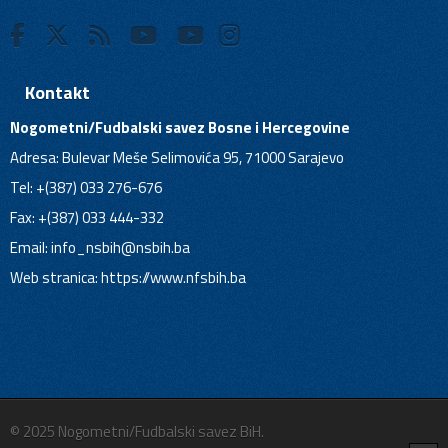
Kontakt
Nogometni/Fudbalski savez Bosne i Hercegovine
Adresa: Bulevar Meše Selimovića 95, 71000 Sarajevo
Tel: +(387) 033 276-676
Fax: +(387) 033 444-332
Email:
info_nsbih@nsbih.ba
Web stranica: https://www.nfsbih.ba
© 2025 Nogometni/Fudbalski savez BiH.