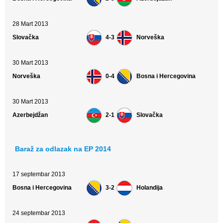
28 Mart 2013
Slovačka
4-3
Norveška
30 Mart 2013
Norveška
0-4
Bosna i Hercegovina
30 Mart 2013
Azerbejdžan
2-1
Slovačka
Baraž za odlazak na EP 2014
17 septembar 2013
Bosna i Hercegovina
3-2
Holandija
24 septembar 2013