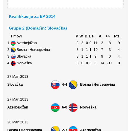
Kvalifikacije za EP 2014
Grupa 2 (Domaćin: Slovačka)
Timovi
P
W
D
L
F
A
+/-
Pts
1
Azerbejdžan
3
3
0
0
11
3
8
9
2
Bosna i Hercegovina
3
1
1
1
10
7
3
4
3
Slovačka
3
1
1
1
9
9
0
4
4
Norveška
3
0
0
3
3
14
-11
0
27 Mart 2013
Slovačka
4-4
Bosna i Hercegovina
27 Mart 2013
Azerbejdžan
6-0
Norveška
28 Mart 2013
Bosna i Hercegovina
2-3
Azerbejdžan