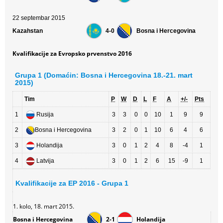
22 septembar 2015
Kazahstan
4-0
Bosna i Hercegovina
Kvalifikacije za Evropsko prvenstvo 2016
Grupa 1 (Domaćin: Bosna i Hercegovina 18.-21. mart
2015)
Tim
P
W
D
L
F
A
+/-
Pts
1
Rusija
3
3
0
0
10
1
9
9
2
Bosna i Hercegovina
3
2
0
1
10
6
4
6
3
Holandija
3
0
1
2
4
8
-4
1
4
Latvija
3
0
1
2
6
15
-9
1
Kvalifikacije za EP 2016 - Grupa 1
1. kolo, 18. mart 2015.
Bosna i Hercegovina
2-1
Holandija