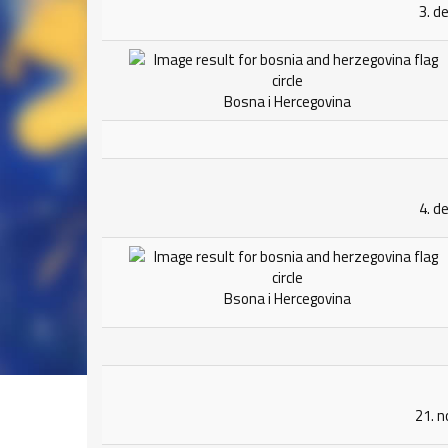
3. d
Bosna i Hercegovina
4. d
Bsona i Hercegovina
21. 