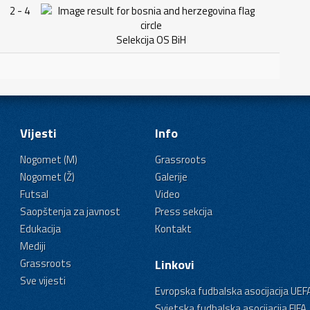
2 - 4
Selekcija OS BiH
Vijesti
Info
Nogomet (M)
Grassroots
Nogomet (Ž)
Galerije
Futsal
Video
Saopštenja za javnost
Press sekcija
Edukacija
Kontakt
Mediji
Grassroots
Linkovi
Sve vijesti
Evropska fudbalska asocijacija UEF
Svjetska fudbalska asocijacija FIFA