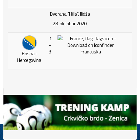
Dvorana "Hills", Ilidža
28. oktobar 2020.
1
-
3
Francuska
Bosna i
Hercegovina