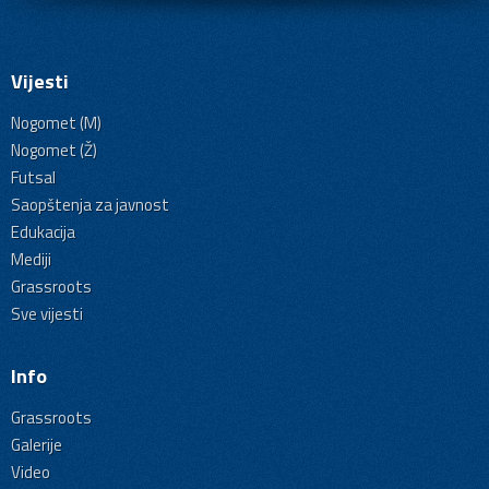
Vijesti
Nogomet (M)
Nogomet (Ž)
Futsal
Saopštenja za javnost
Edukacija
Mediji
Grassroots
Sve vijesti
Info
Grassroots
Galerije
Video