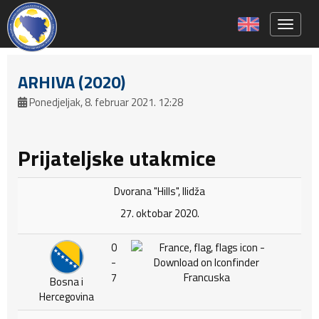
Toggle 
ARHIVA (2020)
Ponedjeljak, 8. februar 2021. 12:28
Prijateljske utakmice
Dvorana "Hills", Ilidža
27. oktobar 2020.
0
-
7
Francuska
Bosna i
Hercegovina