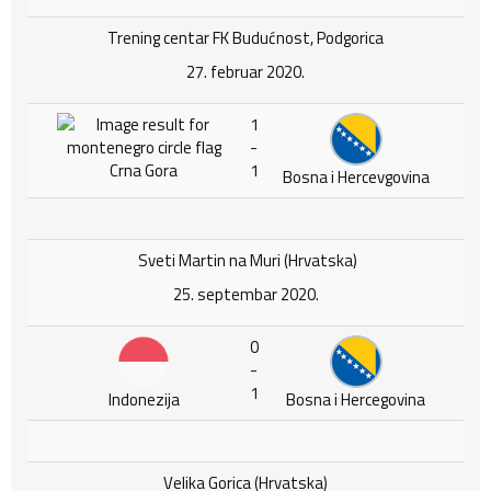
Trening centar FK Budućnost, Podgorica
27. februar 2020.
1
-
Crna Gora
1
Bosna i Hercevgovina
Sveti Martin na Muri (Hrvatska)
25. septembar 2020.
0
-
1
Indonezija
Bosna i Hercegovina
Velika Gorica (Hrvatska)