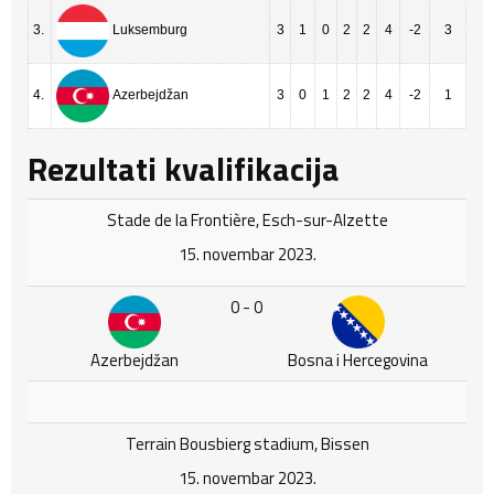
3.
3
1
0
2
2
4
-2
3
Luksemburg
4.
3
0
1
2
2
4
-2
1
Azerbejdžan
Rezultati kvalifikacija
Stade de la Frontière, Esch-sur-Alzette
15. novembar 2023.
0 - 0
Azerbejdžan
Bosna i Hercegovina
Terrain Bousbierg stadium, Bissen
15. novembar 2023.