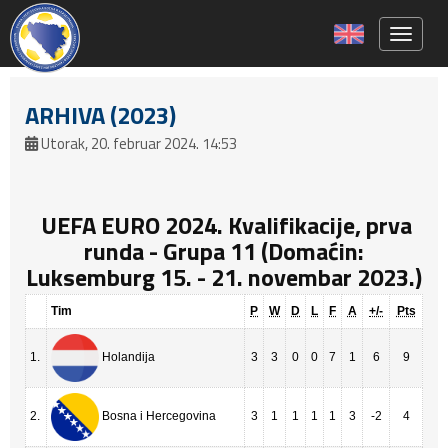
Toggle 
ARHIVA (2023)
Utorak, 20. februar 2024. 14:53
UEFA EURO 2024. Kvalifikacije, prva
runda - Grupa 11 (Domaćin:
Luksemburg 15. - 21. novembar 2023.)
Tim
P
W
D
L
F
A
+/-
Pts
1.
3
3
0
0
7
1
6
9
Holandija
2.
3
1
1
1
1
3
-2
4
Bosna i Hercegovina