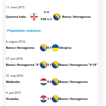
11. mart 2015.
0-0
Sjeverna Irska
Bosna i Hercegovina
PEN 4-5
Prijateljske utakmice:
6. avgust 2016.
Bosna i Hercegovina
0-1
Ukrajina
27. juni 2016.
Bosna i Hercegovina "A"
5-1
Bosna i Hercegovina "U-19"
31. maj 2016.
Mađarska
0-0
Bosna i Hercegovina
4. juni 2015
Hrvatska
1-1
Bosna i Hercegovina