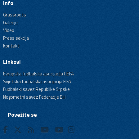
Info
Grassroots
Galerije
Video
Press sekcija
Kontakt
Linkovi
Evropska fudbalska asocijacija UEFA
Svjetska fudbalska asocijacija FIFA
Fudbalski savez Republike Srpske
Nogometni savez Federacije BiH
Povežite se