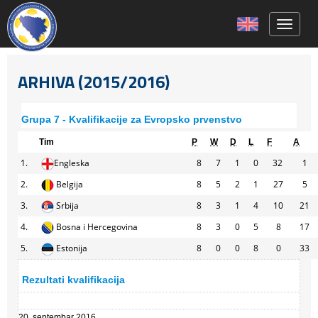
Toggle 
ARHIVA (2015/2016)
Grupa 7 - Kvalifikacije za Evropsko prvenstvo
Tim
P
W
D
L
F
A
1.
Engleska
8
7
1
0
32
1
2.
Belgija
8
5
2
1
27
5
3.
Srbija
8
3
1
4
10
21
4.
Bosna i Hercegovina
8
3
0
5
8
17
5.
Estonija
8
0
0
8
0
33
Rezultati kvalifikacija
20. septembar 2016.