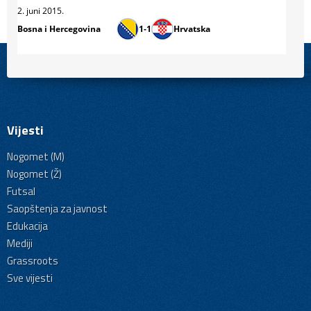
2. juni 2015.
Bosna i Hercegovina
1-1
Hrvatska
Vijesti
Nogomet (M)
Nogomet (Ž)
Futsal
Saopštenja za javnost
Edukacija
Mediji
Grassroots
Sve vijesti