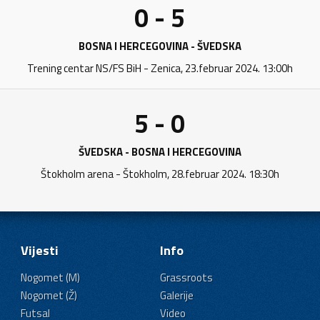
0 - 5
BOSNA I HERCEGOVINA - ŠVEDSKA
Trening centar NS/FS BiH - Zenica, 23.februar 2024. 13:00h
5 - 0
ŠVEDSKA - BOSNA I HERCEGOVINA
Štokholm arena - Štokholm, 28.februar 2024. 18:30h
Vijesti
Info
Nogomet (M)
Grassroots
Nogomet (Ž)
Galerije
Futsal
Video