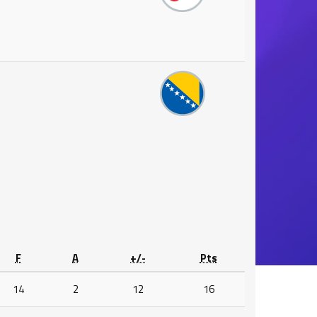
3
F
A
+/-
Pts
14
2
12
16