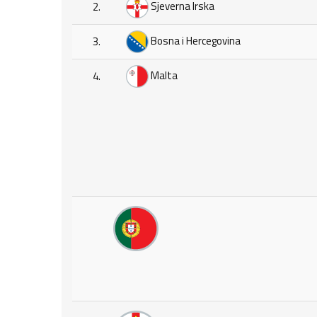
Sjeverna Irska
2.
Bosna i Hercegovina
3.
Malta
4.