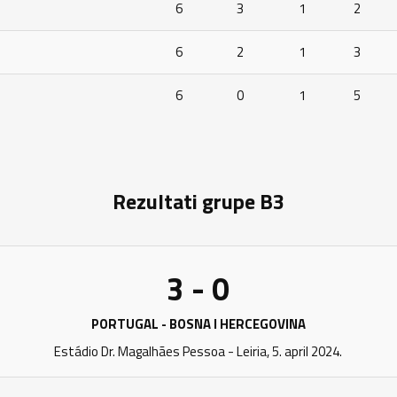
6
3
1
2
6
2
1
3
6
0
1
5
Rezultati grupe B3
3 - 0
PORTUGAL - BOSNA I HERCEGOVINA
Estádio Dr. Magalhães Pessoa - Leiria, 5. april 2024.