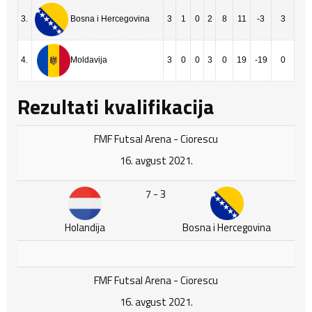
3.
3
1
0
2
8
11
-3
3
Bosna i Hercegovina
4.
3
0
0
3
0
19
-19
0
Moldavija
Rezultati kvalifikacija
FMF Futsal Arena - Ciorescu
16. avgust 2021.
7 - 3
Holandija
Bosna i Hercegovina
FMF Futsal Arena - Ciorescu
16. avgust 2021.