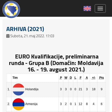
Toggle 
ARHIVA (2021)
Subota, 21. maj 2022. 17:03
EURO Kvalifikacije, preliminarna
runda - Grupa B (Domaćin: Moldavija
16. - 19. avgust 2021.)
Tim
P
W
D
L
F
A
+/-
Pts
1.
3
3
0
0
21
3
18
9
Holandija
2.
3
2
0
1
12
8
4
6
Armenija