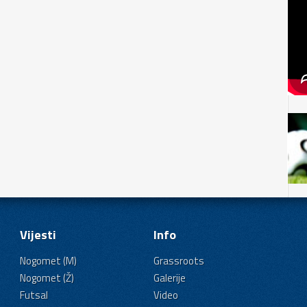
Vijesti
Info
Nogomet (M)
Grassroots
Nogomet (Ž)
Galerije
Futsal
Video