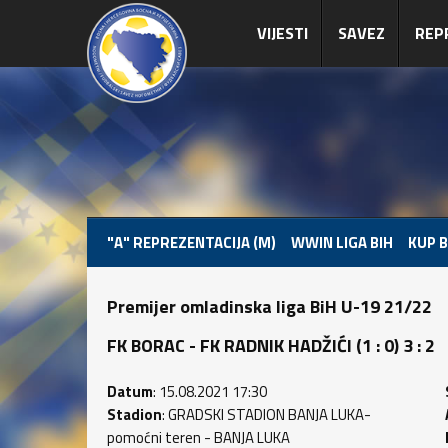
VIJESTI
SAVEZ
REP
"A" REPREZENTACIJA (M)
WWIN LIGA BIH
KUP B
Premijer omladinska liga BiH U-19 21/22
FK BORAC - FK RADNIK HADŽIĆI (1 : 0) 3 : 2
Datum
: 15.08.2021 17:30
Stadion
: GRADSKI STADION BANJA LUKA-
pomoćni teren - BANJA LUKA