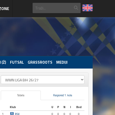
ZONE
 (Ž)
FUTSAL
GRASSROOTS
MEDIJI
Tabela
Raspored 1. kola
Klub
U
P
N
I
Bod
1
BSK
0
0
0
0
0