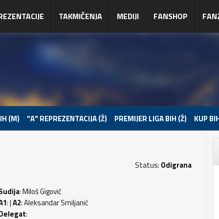
REZENTACIJE
TAKMIČENJA
MEDIJI
FANSHOP
FAN
IH (M)
"A" REPREZENTACIJA (Ž)
PREMIJER LIGA BIH (Ž)
KUP BIH
Status:
Odigrana
Sudija
: Miloš Gigović
A1
: |
A2
: Aleksandar Smiljanić
Delegat
: