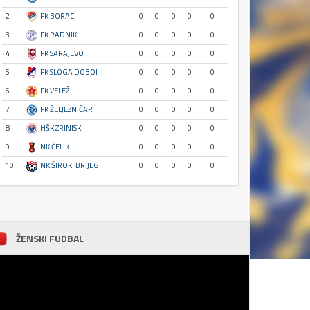
2
FK BORAC
0
0
0
0
0
3
FK RADNIK
0
0
0
0
0
4
FK SARAJEVO
0
0
0
0
0
5
FK SLOGA DOBOJ
0
0
0
0
0
6
FK VELEŽ
0
0
0
0
0
7
FK ŽELJEZNIČAR
0
0
0
0
0
8
HŠK ZRINJSKI
0
0
0
0
0
9
NK ČELIK
0
0
0
0
0
10
NK ŠIROKI BRIJEG
0
0
0
0
0
ŽENSKI FUDBAL