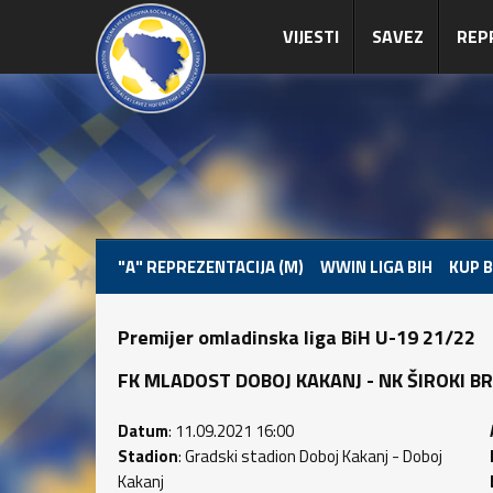
VIJESTI
SAVEZ
REP
"A" REPREZENTACIJA (M)
WWIN LIGA BIH
KUP B
Premijer omladinska liga BiH U-19 21/22
FK MLADOST DOBOJ KAKANJ - NK ŠIROKI BRIJE
Datum
: 11.09.2021 16:00
Stadion
: Gradski stadion Doboj Kakanj - Doboj
Kakanj