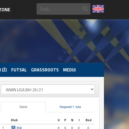
ZONE
 (Ž)
FUTSAL
GRASSROOTS
MEDIJI
Tabela
Raspored 1. kola
Klub
U
P
N
I
Bod
1
BSK
0
0
0
0
0