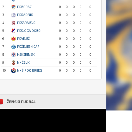
2
FK BORAC
0
0
0
0
0
3
FK RADNIK
0
0
0
0
0
4
FK SARAJEVO
0
0
0
0
0
5
FK SLOGA DOBOJ
0
0
0
0
0
6
FK VELEŽ
0
0
0
0
0
7
FK ŽELJEZNIČAR
0
0
0
0
0
8
HŠK ZRINJSKI
0
0
0
0
0
9
NK ČELIK
0
0
0
0
0
10
NK ŠIROKI BRIJEG
0
0
0
0
0
ŽENSKI FUDBAL