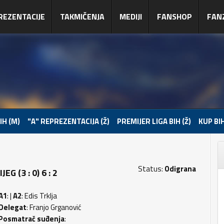
REZENTACIJE
TAKMIČENJA
MEDIJI
FANSHOP
FAN
IH (M)
"A" REPREZENTACIJA (Ž)
PREMIJER LIGA BIH (Ž)
KUP BIH
Status:
Odigrana
G (3 : 0) 6 : 2
A1
: |
A2
: Edis Trklja
Delegat
: Franjo Grganović
Posmatrač suđenja
: