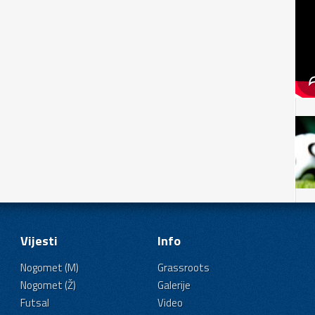
Vijesti
Info
Nogomet (M)
Grassroots
Nogomet (Ž)
Galerije
Futsal
Video