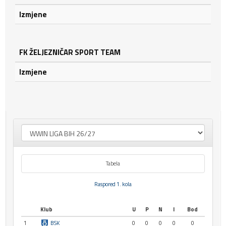
Izmjene
FK ŽELJEZNIČAR SPORT TEAM
Izmjene
Tabela
Raspored 1. kola
Klub
U
P
N
I
Bod
1
BSK
0
0
0
0
0