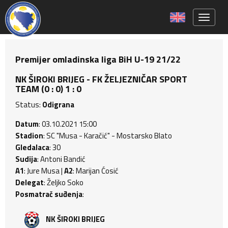
Toggle 
Premijer omladinska liga BiH U-19 21/22
NK ŠIROKI BRIJEG - FK ŽELJEZNIČAR SPORT
TEAM (0 : 0) 1 : 0
Status:
Odigrana
Datum
: 03.10.2021 15:00
Stadion
: SC "Musa - Karačić" - Mostarsko Blato
Gledalaca
: 30
Sudija
: Antoni Bandić
A1
: Jure Musa |
A2
: Marijan Ćosić
Delegat
: Željko Soko
Posmatrač suđenja
:
NK ŠIROKI BRIJEG