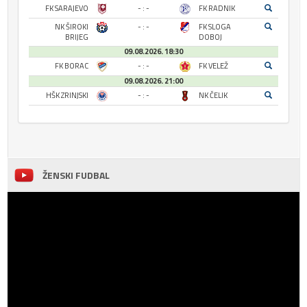
FK SARAJEVO
- : -
FK RADNIK
NK ŠIROKI
- : -
FK SLOGA
BRIJEG
DOBOJ
09.08.2026. 18:30
FK BORAC
- : -
FK VELEŽ
09.08.2026. 21:00
HŠK ZRINJSKI
- : -
NK ČELIK
ŽENSKI FUDBAL