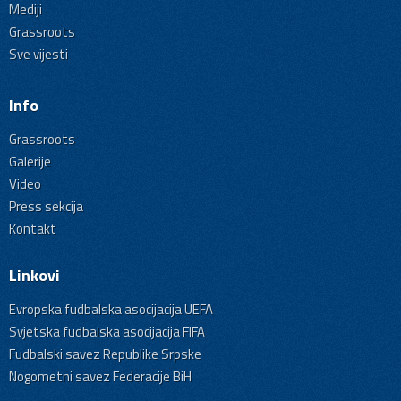
Mediji
Grassroots
Sve vijesti
Info
Grassroots
Galerije
Video
Press sekcija
Kontakt
Linkovi
Evropska fudbalska asocijacija UEFA
Svjetska fudbalska asocijacija FIFA
Fudbalski savez Republike Srpske
Nogometni savez Federacije BiH