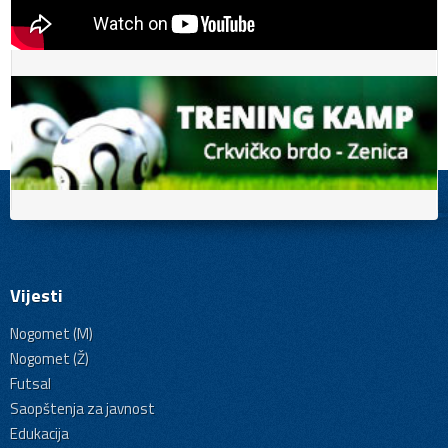
Vijesti
Nogomet (M)
Nogomet (Ž)
Futsal
Saopštenja za javnost
Edukacija