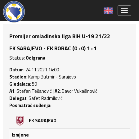
Toggle 
Premijer omladinska liga BiH U-19 21/22
FK SARAJEVO - FK BORAC (0 : 0) 1 : 1
Status:
Odigrana
Datum
: 24.11.2021 14:00
Stadion
: Kamp Butmir - Sarajevo
Gledalaca
: 50
A1
: Stefan Tešanović |
A2
: Davor Vukašinović
Delegat
: Safet Radmilović
Posmatrač suđenja
:
FK SARAJEVO
Izmjene