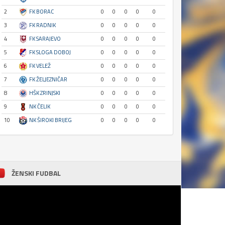
2
FK BORAC
0
0
0
0
0
3
FK RADNIK
0
0
0
0
0
4
FK SARAJEVO
0
0
0
0
0
5
FK SLOGA DOBOJ
0
0
0
0
0
6
FK VELEŽ
0
0
0
0
0
7
FK ŽELJEZNIČAR
0
0
0
0
0
8
HŠK ZRINJSKI
0
0
0
0
0
9
NK ČELIK
0
0
0
0
0
10
NK ŠIROKI BRIJEG
0
0
0
0
0
ŽENSKI FUDBAL