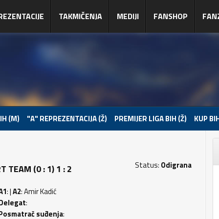
REZENTACIJE
TAKMIČENJA
MEDIJI
FANSHOP
FAN
IH (M)
"A" REPREZENTACIJA (Ž)
PREMIJER LIGA BIH (Ž)
KUP BIH
Status:
Odigrana
TEAM (0 : 1) 1 : 2
A1
: |
A2
: Amir Kadić
Delegat
:
Posmatrač suđenja
: