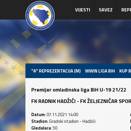
VIJESTI
SAVEZ
REP
"A" REPREZENTACIJA (M)
WWIN LIGA BIH
KUP B
Premijer omladinska liga BiH U-19 21/22
FK RADNIK HADŽIĆI - FK ŽELJEZNIČAR SPORT 
Datum
: 07.11.2021 14:00
Stadion
: Gradski stadion - Hadžići
Gledalaca
: 50