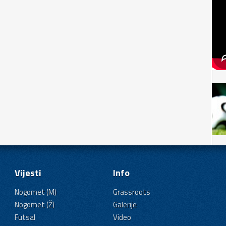
Vijesti
Info
Nogomet (M)
Grassroots
Nogomet (Ž)
Galerije
Futsal
Video