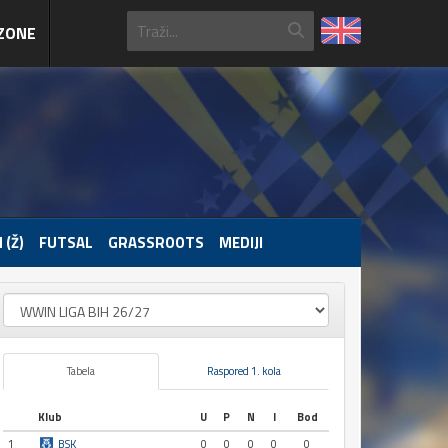
ZONE
 (Ž)
FUTSAL
GRASSROOTS
MEDIJI
Tabela
Raspored 1. kola
Klub
U
P
N
I
Bod
1
BSK
0
0
0
0
0