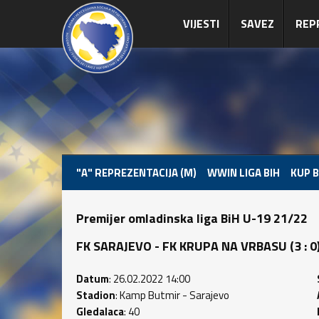
VIJESTI
SAVEZ
REP
"A" REPREZENTACIJA (M)
WWIN LIGA BIH
KUP B
Premijer omladinska liga BiH U-19 21/22
FK SARAJEVO - FK KRUPA NA VRBASU (3 : 0) 
Datum
: 26.02.2022 14:00
Stadion
: Kamp Butmir - Sarajevo
Gledalaca
: 40