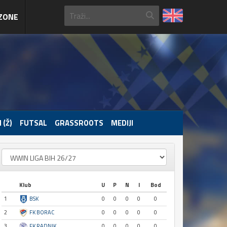
ZONE
 (Ž)
FUTSAL
GRASSROOTS
MEDIJI
Klub
U
P
N
I
Bod
1
BSK
0
0
0
0
0
2
FK BORAC
0
0
0
0
0
3
FK RADNIK
0
0
0
0
0