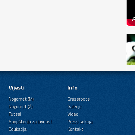
Vijesti
Info
Nogomet (M)
Grassroots
Nogomet (Ž)
Galerije
Futsal
Video
Saopštenja za javnost
Press sekcija
Edukacija
Kontakt