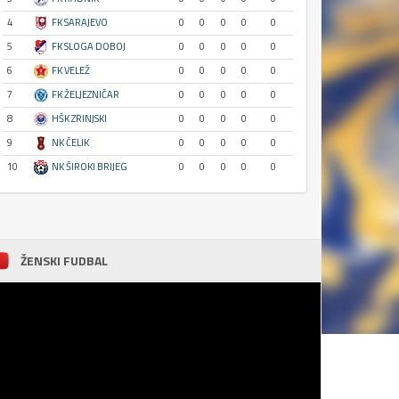
4
FK SARAJEVO
0
0
0
0
0
5
FK SLOGA DOBOJ
0
0
0
0
0
6
FK VELEŽ
0
0
0
0
0
7
FK ŽELJEZNIČAR
0
0
0
0
0
8
HŠK ZRINJSKI
0
0
0
0
0
9
NK ČELIK
0
0
0
0
0
10
NK ŠIROKI BRIJEG
0
0
0
0
0
ŽENSKI FUDBAL