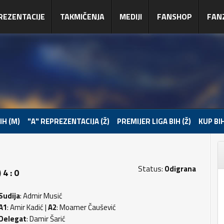
REZENTACIJE
TAKMIČENJA
MEDIJI
FANSHOP
FAN
IH (M)
"A" REPREZENTACIJA (Ž)
PREMIJER LIGA BIH (Ž)
KUP BIH
Status:
Odigrana
4 : 0
Sudija
: Admir Musić
A1
: Amir Kadić |
A2
: Moamer Čaušević
Delegat
: Damir Šarić