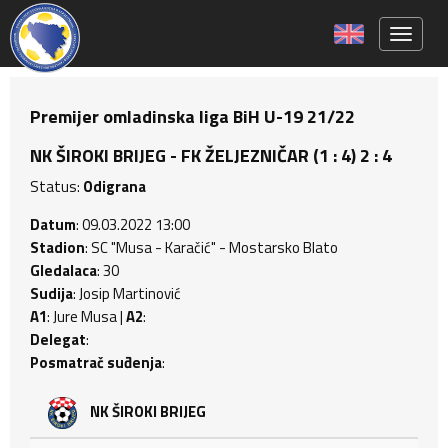
Toggle 
Premijer omladinska liga BiH U-19 21/22
NK ŠIROKI BRIJEG - FK ŽELJEZNIČAR (1 : 4) 2 : 4
Status:
Odigrana
Datum
: 09.03.2022 13:00
Stadion
: SC "Musa - Karačić" - Mostarsko Blato
Gledalaca
: 30
Sudija
: Josip Martinović
A1
: Jure Musa |
A2
:
Delegat
:
Posmatrač suđenja
:
NK ŠIROKI BRIJEG