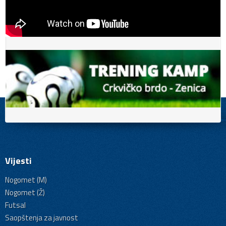
Vijesti
Nogomet (M)
Nogomet (Ž)
Futsal
Saopštenja za javnost