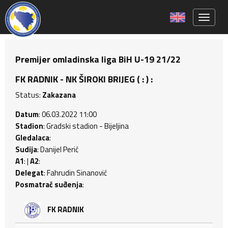
Toggle 
Premijer omladinska liga BiH U-19 21/22
FK RADNIK - NK ŠIROKI BRIJEG ( : ) :
Status:
Zakazana
Datum
: 06.03.2022 11:00
Stadion
: Gradski stadion - Bijeljina
Gledalaca
:
Sudija
: Danijel Perić
A1
: |
A2
:
Delegat
: Fahrudin Sinanović
Posmatrač suđenja
:
FK RADNIK