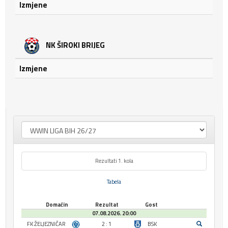
Izmjene
NK ŠIROKI BRIJEG
Izmjene
Rezultati 1. kola
Tabela
Domaćin
Rezultat
Gost
07.08.2026. 20:00
FK ŽELJEZNIČAR
2 : 1
BSK