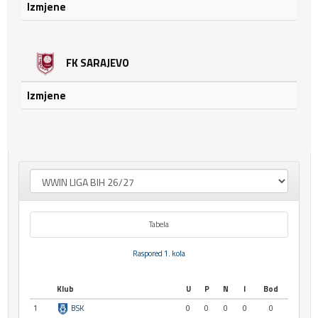
Izmjene
FK SARAJEVO
Izmjene
Tabela
Raspored 1. kola
Klub
U
P
N
I
Bod
1
BSK
0
0
0
0
0