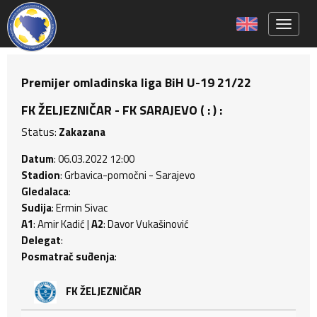
Toggle 
Premijer omladinska liga BiH U-19 21/22
FK ŽELJEZNIČAR - FK SARAJEVO ( : ) :
Status:
Zakazana
Datum
: 06.03.2022 12:00
Stadion
: Grbavica-pomočni - Sarajevo
Gledalaca
:
Sudija
: Ermin Sivac
A1
: Amir Kadić |
A2
: Davor Vukašinović
Delegat
:
Posmatrač suđenja
:
FK ŽELJEZNIČAR