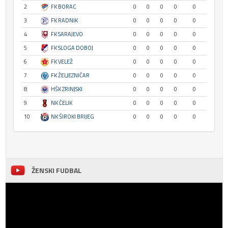
2
FK BORAC
0
0
0
0
0
3
FK RADNIK
0
0
0
0
0
4
FK SARAJEVO
0
0
0
0
0
5
FK SLOGA DOBOJ
0
0
0
0
0
6
FK VELEŽ
0
0
0
0
0
7
FK ŽELJEZNIČAR
0
0
0
0
0
8
HŠK ZRINJSKI
0
0
0
0
0
9
NK ČELIK
0
0
0
0
0
10
NK ŠIROKI BRIJEG
0
0
0
0
0
ŽENSKI FUDBAL