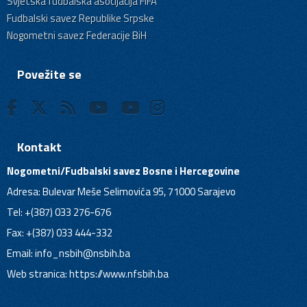
Svjetska fudbalska asocijacija FIFA
Fudbalski savez Republike Srpske
Nogometni savez Federacije BiH
Povežite se
Kontakt
Nogometni/Fudbalski savez Bosne i Hercegovine
Adresa: Bulevar Meše Selimovića 95, 71000 Sarajevo
Tel: +(387) 033 276-676
Fax: +(387) 033 444-332
Email:
info_nsbih@nsbih.ba
Web stranica: https://www.nfsbih.ba