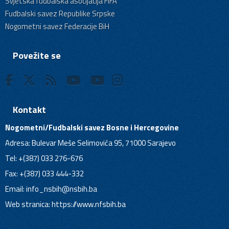
Svjetska fudbalska asocijacija FIFA
Fudbalski savez Republike Srpske
Nogometni savez Federacije BiH
Povežite se
Kontakt
Nogometni/Fudbalski savez Bosne i Hercegovine
Adresa: Bulevar Meše Selimovića 95, 71000 Sarajevo
Tel: +(387) 033 276-676
Fax: +(387) 033 444-332
Email:
info_nsbih@nsbih.ba
Web stranica: https://www.nfsbih.ba