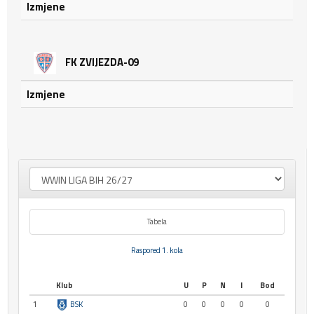
Izmjene
FK ZVIJEZDA-09
Izmjene
Tabela
Raspored 1. kola
Klub
U
P
N
I
Bod
1
BSK
0
0
0
0
0