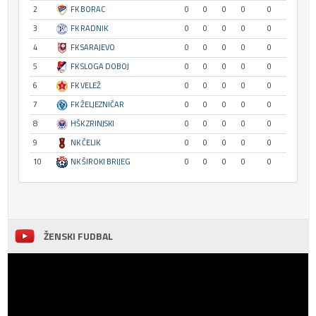
2
FK BORAC
0
0
0
0
0
3
FK RADNIK
0
0
0
0
0
4
FK SARAJEVO
0
0
0
0
0
5
FK SLOGA DOBOJ
0
0
0
0
0
6
FK VELEŽ
0
0
0
0
0
7
FK ŽELJEZNIČAR
0
0
0
0
0
8
HŠK ZRINJSKI
0
0
0
0
0
9
NK ČELIK
0
0
0
0
0
10
NK ŠIROKI BRIJEG
0
0
0
0
0
ŽENSKI FUDBAL