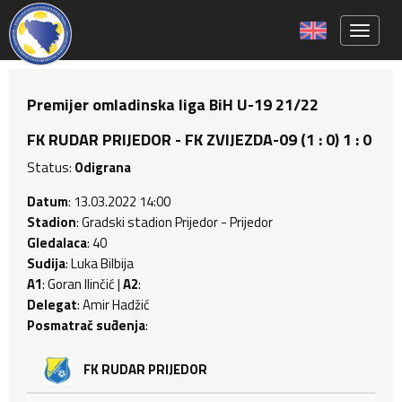
Toggle 
Premijer omladinska liga BiH U-19 21/22
FK RUDAR PRIJEDOR - FK ZVIJEZDA-09 (1 : 0) 1 : 0
Status:
Odigrana
Datum
: 13.03.2022 14:00
Stadion
: Gradski stadion Prijedor - Prijedor
Gledalaca
: 40
Sudija
: Luka Bilbija
A1
: Goran Ilinčić |
A2
:
Delegat
: Amir Hadžić
Posmatrač suđenja
:
FK RUDAR PRIJEDOR