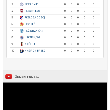
3
FK RADNIK
0
0
0
0
0
4
FK SARAJEVO
0
0
0
0
0
5
FK SLOGA DOBOJ
0
0
0
0
0
6
FK VELEŽ
0
0
0
0
0
7
FK ŽELJEZNIČAR
0
0
0
0
0
8
HŠK ZRINJSKI
0
0
0
0
0
9
NK ČELIK
0
0
0
0
0
10
NK ŠIROKI BRIJEG
0
0
0
0
0
ŽENSKI FUDBAL