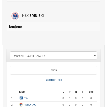
HŠK ZRINJSKI
Izmjene
Tabela
Raspored 1. kola
Klub
U
P
N
I
Bod
1
BSK
0
0
0
0
0
2
FK BORAC
0
0
0
0
0