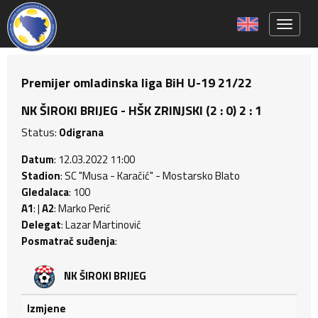
Toggle 
Premijer omladinska liga BiH U-19 21/22
NK ŠIROKI BRIJEG - HŠK ZRINJSKI (2 : 0) 2 : 1
Status:
Odigrana
Datum
: 12.03.2022 11:00
Stadion
: SC "Musa - Karačić" - Mostarsko Blato
Gledalaca
: 100
A1
: |
A2
: Marko Perić
Delegat
: Lazar Martinović
Posmatrač suđenja
:
NK ŠIROKI BRIJEG
Izmjene