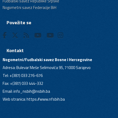
Fudbalski savez Republike Srpske
Nogometni savez Federacije BiH
Povežite se
Kontakt
Nogometni/Fudbalski savez Bosne i Hercegovine
Adresa: Bulevar Meše Selimovića 95, 71000 Sarajevo
Tel: +(387) 033 276-676
Fax: +(387) 033 444-332
Email:
info_nsbih@nsbih.ba
Web stranica: https://www.nfsbih.ba