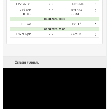
FK SARAJEVO
0 : 0
FK RADNIK
NK ŠIROKI
0 : 0
FK SLOGA
BRIJEG
DOBOJ
09.08.2026. 18:30
FK BORAC
- : -
FK VELEŽ
09.08.2026. 21:00
HŠK ZRINJSKI
- : -
NK ČELIK
ŽENSKI FUDBAL