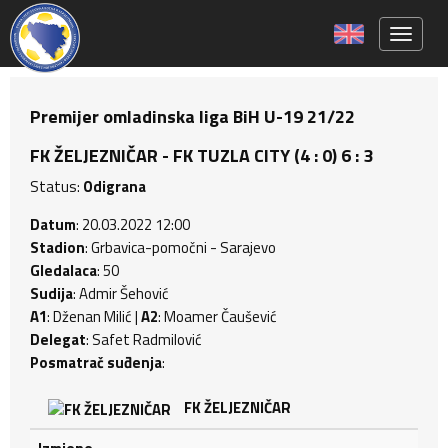
Toggle 
Premijer omladinska liga BiH U-19 21/22
FK ŽELJEZNIČAR - FK TUZLA CITY (4 : 0) 6 : 3
Status:
Odigrana
Datum
: 20.03.2022 12:00
Stadion
: Grbavica-pomočni - Sarajevo
Gledalaca
: 50
Sudija
: Admir Šehović
A1
: Dženan Milić |
A2
: Moamer Čaušević
Delegat
: Safet Radmilović
Posmatrač suđenja
:
FK ŽELJEZNIČAR