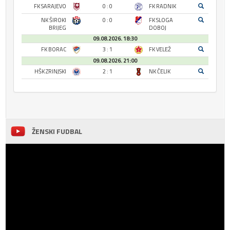
FK SARAJEVO
0 : 0
FK RADNIK
NK ŠIROKI
0 : 0
FK SLOGA
BRIJEG
DOBOJ
09.08.2026. 18:30
FK BORAC
3 : 1
FK VELEŽ
09.08.2026. 21:00
HŠK ZRINJSKI
2 : 1
NK ČELIK
ŽENSKI FUDBAL