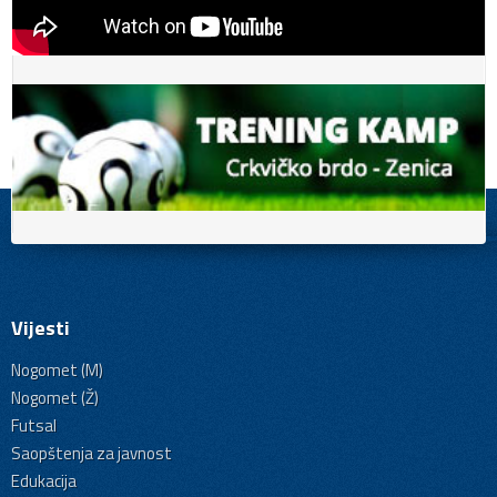
Vijesti
Nogomet (M)
Nogomet (Ž)
Futsal
Saopštenja za javnost
Edukacija