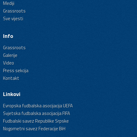
Mediji
Grassroots
Sve vijesti
Info
Grassroots
Galerije
Video
Press sekcija
Kontakt
Linkovi
Evropska fudbalska asocijacija UEFA
Svjetska fudbalska asocijacija FIFA
Fudbalski savez Republike Srpske
Nogometni savez Federacije BiH