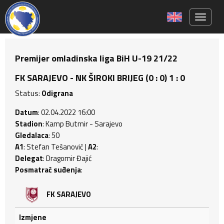
Toggle 
Premijer omladinska liga BiH U-19 21/22
FK SARAJEVO - NK ŠIROKI BRIJEG (0 : 0) 1 : 0
Status:
Odigrana
Datum
: 02.04.2022 16:00
Stadion
: Kamp Butmir - Sarajevo
Gledalaca
: 50
A1
: Stefan Tešanović |
A2
:
Delegat
: Dragomir Đajić
Posmatrač suđenja
:
FK SARAJEVO
Izmjene