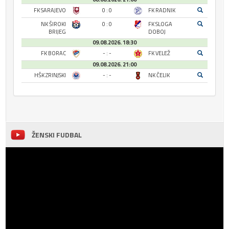
FK SARAJEVO
0 : 0
FK RADNIK
NK ŠIROKI
0 : 0
FK SLOGA
BRIJEG
DOBOJ
09.08.2026. 18:30
FK BORAC
- : -
FK VELEŽ
09.08.2026. 21:00
HŠK ZRINJSKI
- : -
NK ČELIK
ŽENSKI FUDBAL