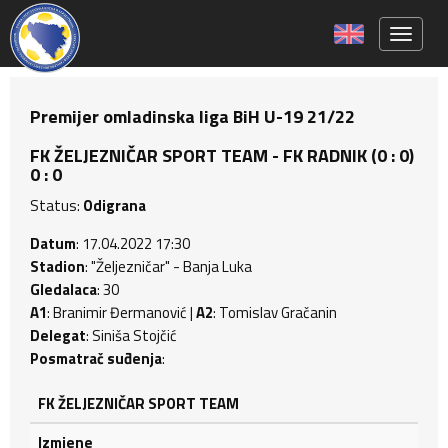
Toggle 
Premijer omladinska liga BiH U-19 21/22
FK ŽELJEZNIČAR SPORT TEAM - FK RADNIK (0 : 0)
0 : 0
Status:
Odigrana
Datum
: 17.04.2022 17:30
Stadion
: "Željezničar" - Banja Luka
Gledalaca
: 30
A1
: Branimir Đermanović |
A2
: Tomislav Gračanin
Delegat
: Siniša Stojčić
Posmatrač suđenja
:
FK ŽELJEZNIČAR SPORT TEAM
Izmjene