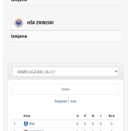
HŠK ZRINJSKI
Izmjene
Tabela
Raspored 1. kola
Klub
U
P
N
I
Bod
1
BSK
0
0
0
0
0