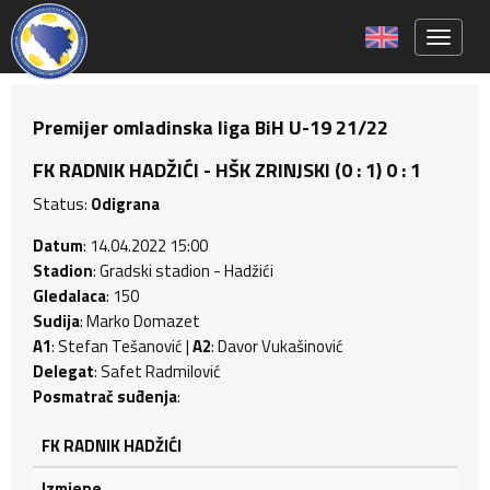
Toggle 
Premijer omladinska liga BiH U-19 21/22
FK RADNIK HADŽIĆI - HŠK ZRINJSKI (0 : 1) 0 : 1
Status:
Odigrana
Datum
: 14.04.2022 15:00
Stadion
: Gradski stadion - Hadžići
Gledalaca
: 150
Sudija
: Marko Domazet
A1
: Stefan Tešanović |
A2
: Davor Vukašinović
Delegat
: Safet Radmilović
Posmatrač suđenja
:
FK RADNIK HADŽIĆI
Izmjene