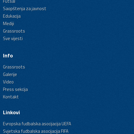
Futsal
Saopštenja za javnost
Edukacija
Mediji
Grassroots
Sve vijesti
Info
Grassroots
Galerije
Video
Press sekcija
Kontakt
Linkovi
Evropska fudbalska asocijacija UEFA
Svjetska fudbalska asocijacija FIFA