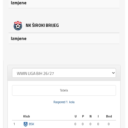
Izmjene
NK ŠIROKI BRIJEG
Izmjene
Tabela
Raspored 1. kola
Klub
U
P
N
I
Bod
1
BSK
0
0
0
0
0