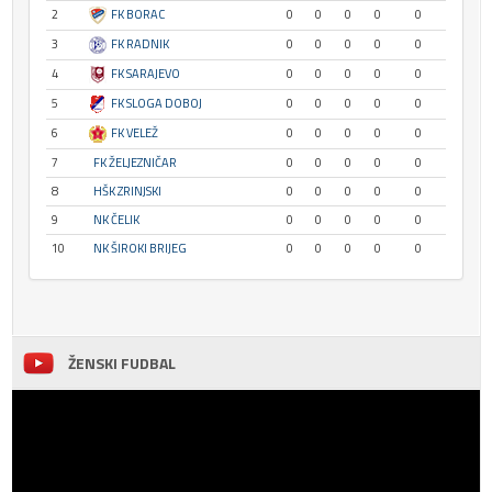
2
FK BORAC
0
0
0
0
0
3
FK RADNIK
0
0
0
0
0
4
FK SARAJEVO
0
0
0
0
0
5
FK SLOGA DOBOJ
0
0
0
0
0
6
FK VELEŽ
0
0
0
0
0
7
FK ŽELJEZNIČAR
0
0
0
0
0
8
HŠK ZRINJSKI
0
0
0
0
0
9
NK ČELIK
0
0
0
0
0
10
NK ŠIROKI BRIJEG
0
0
0
0
0
ŽENSKI FUDBAL