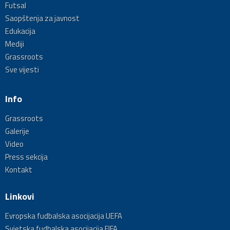
Futsal
Saopštenja za javnost
Edukacija
Mediji
Grassroots
Sve vijesti
Info
Grassroots
Galerije
Video
Press sekcija
Kontakt
Linkovi
Evropska fudbalska asocijacija UEFA
Svjetska fudbalska asocijacija FIFA