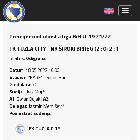
Toggle 
Premijer omladinska liga BiH U-19 21/22
FK TUZLA CITY - NK ŠIROKI BRIJEG (2 : 0) 2 : 1
Status:
Odigrana
Datum
: 18.05.2022 16:00
Stadion
: "BARE" - Simin Han
Gledalaca
: 70
Sudija
: Elvis Mujić
A1
: Goran Dujak |
A2
:
Delegat
: Jasmin Memišević
Posmatrač suđenja
:
FK TUZLA CITY