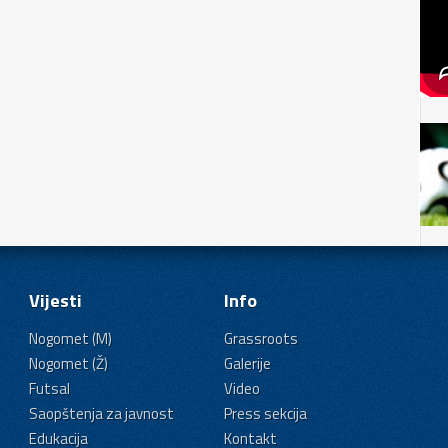
Vijesti
Info
Nogomet (M)
Grassroots
Nogomet (Ž)
Galerije
Futsal
Video
Saopštenja za javnost
Press sekcija
Edukacija
Kontakt