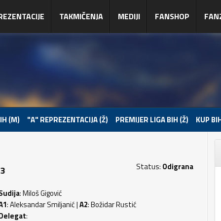
REZENTACIJE
TAKMIČENJA
MEDIJI
FANSHOP
FAN
IH (M)
"A" REPREZENTACIJA (Ž)
PREMIJER LIGA BIH (Ž)
KUP BIH
Status:
Odigrana
 3
Sudija
: Miloš Gigović
A1
: Aleksandar Smiljanić |
A2
: Božidar Rustić
Delegat
: