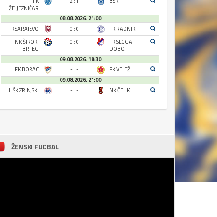
FK
2 : 1
BSK
ŽELJEZNIČAR
08.08.2026. 21:00
FK SARAJEVO
0 : 0
FK RADNIK
NK ŠIROKI
0 : 0
FK SLOGA
BRIJEG
DOBOJ
09.08.2026. 18:30
FK BORAC
- : -
FK VELEŽ
09.08.2026. 21:00
HŠK ZRINJSKI
- : -
NK ČELIK
ŽENSKI FUDBAL