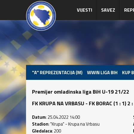
VIJESTI
SAVEZ
REP
"A" REPREZENTACIJA (M)
WWIN LIGA BIH
KUP B
Premijer omladinska liga BiH U-19 21/22
FK KRUPA NA VRBASU - FK BORAC (1 : 1) 2 :
Datum
: 25.04.2022 14:00
Stadion
: "Krupa" - Krupa na Vrbasu
Gledalaca
: 200