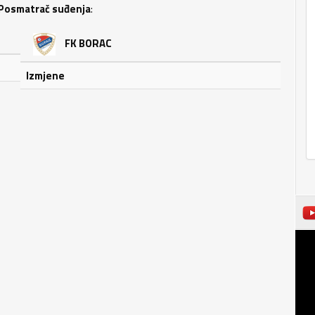
Posmatrač suđenja
:
FK BORAC
Izmjene