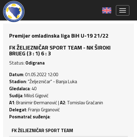
Toggle 
Premijer omladinska liga BiH U-19 21/22
FK ŽELJEZNIČAR SPORT TEAM - NK ŠIROKI
BRIJEG (3 : 1) 6 : 3
Status:
Odigrana
Datum
: 01.05.2022 12:00
Stadion
: "Željezničar" - Banja Luka
Gledalaca
: 40
Sudija
: Miloš Gigović
A1
: Branimir Đermanović |
A2
: Tomislav Gračanin
Delegat
: Franjo Grganović
Posmatrač suđenja
:
FK ŽELJEZNIČAR SPORT TEAM