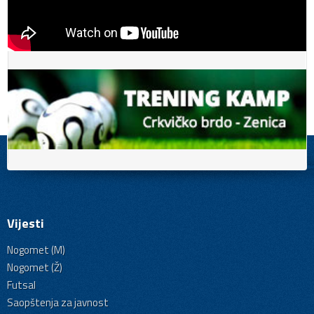
Vijesti
Nogomet (M)
Nogomet (Ž)
Futsal
Saopštenja za javnost