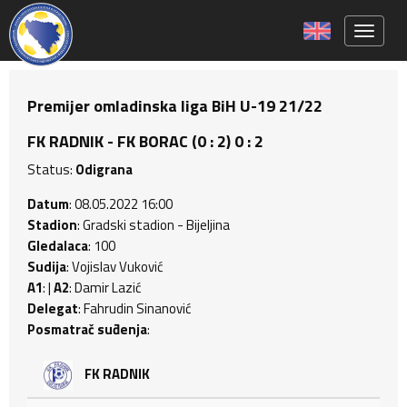
Toggle 
Premijer omladinska liga BiH U-19 21/22
FK RADNIK - FK BORAC (0 : 2) 0 : 2
Status:
Odigrana
Datum
: 08.05.2022 16:00
Stadion
: Gradski stadion - Bijeljina
Gledalaca
: 100
Sudija
: Vojislav Vuković
A1
: |
A2
: Damir Lazić
Delegat
: Fahrudin Sinanović
Posmatrač suđenja
:
FK RADNIK