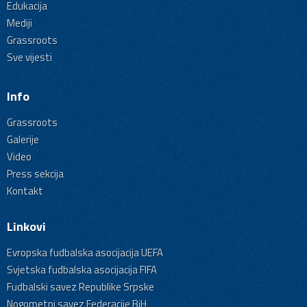
Edukacija
Mediji
Grassroots
Sve vijesti
Info
Grassroots
Galerije
Video
Press sekcija
Kontakt
Linkovi
Evropska fudbalska asocijacija UEFA
Svjetska fudbalska asocijacija FIFA
Fudbalski savez Republike Srpske
Nogometni savez Federacije BiH