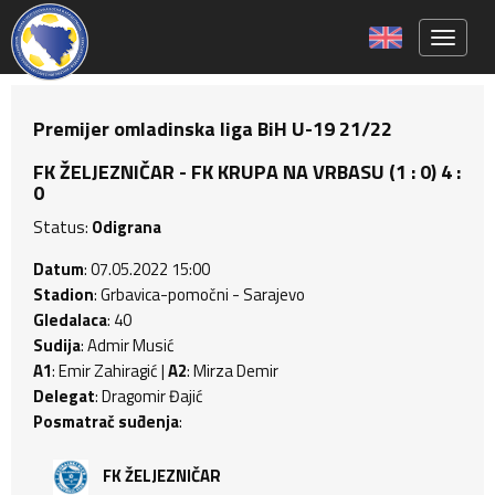
Toggle 
Premijer omladinska liga BiH U-19 21/22
FK ŽELJEZNIČAR - FK KRUPA NA VRBASU (1 : 0) 4 :
0
Status:
Odigrana
Datum
: 07.05.2022 15:00
Stadion
: Grbavica-pomočni - Sarajevo
Gledalaca
: 40
Sudija
: Admir Musić
A1
: Emir Zahiragić |
A2
: Mirza Demir
Delegat
: Dragomir Đajić
Posmatrač suđenja
:
FK ŽELJEZNIČAR