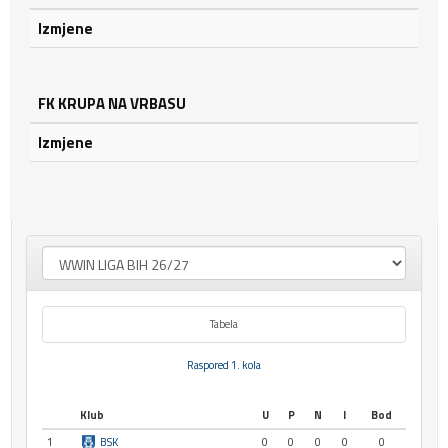
Izmjene
FK KRUPA NA VRBASU
Izmjene
Tabela
Raspored 1. kola
Klub
U
P
N
I
Bod
1
BSK
0
0
0
0
0