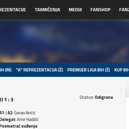
REZENTACIJE
TAKMIČENJA
MEDIJI
FANSHOP
FAN
IH (M)
"A" REPREZENTACIJA (Ž)
PREMIJER LIGA BIH (Ž)
KUP BIH
Status:
Odigrana
 1 : 3
A1
: |
A2
: Goran Ilinčić
Delegat
: Amir Hadžić
Posmatrač suđenja
: