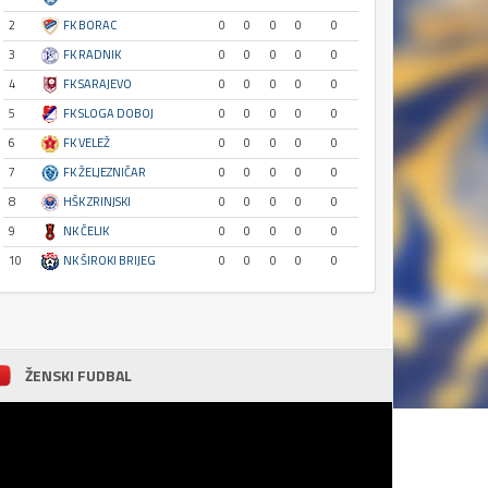
2
FK BORAC
0
0
0
0
0
3
FK RADNIK
0
0
0
0
0
4
FK SARAJEVO
0
0
0
0
0
5
FK SLOGA DOBOJ
0
0
0
0
0
6
FK VELEŽ
0
0
0
0
0
7
FK ŽELJEZNIČAR
0
0
0
0
0
8
HŠK ZRINJSKI
0
0
0
0
0
9
NK ČELIK
0
0
0
0
0
10
NK ŠIROKI BRIJEG
0
0
0
0
0
ŽENSKI FUDBAL