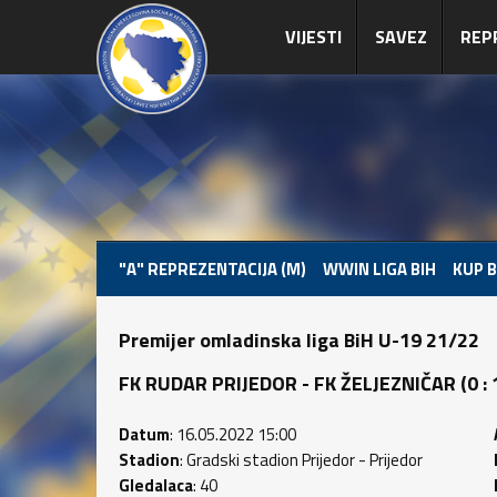
VIJESTI
SAVEZ
REP
"A" REPREZENTACIJA (M)
WWIN LIGA BIH
KUP B
Premijer omladinska liga BiH U-19 21/22
FK RUDAR PRIJEDOR - FK ŽELJEZNIČAR (0 : 1)
Datum
: 16.05.2022 15:00
Stadion
: Gradski stadion Prijedor - Prijedor
Gledalaca
: 40