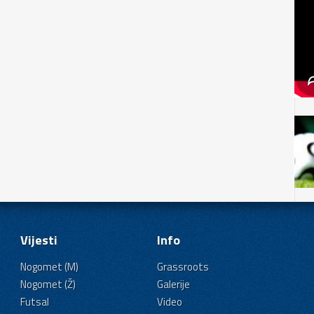
Vijesti
Info
Nogomet (M)
Grassroots
Nogomet (Ž)
Galerije
Futsal
Video