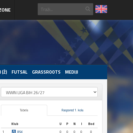
ZONE
 (Ž)
FUTSAL
GRASSROOTS
MEDIJI
Tabela
Raspored 1. kola
Klub
U
P
N
I
Bod
1
BSK
0
0
0
0
0