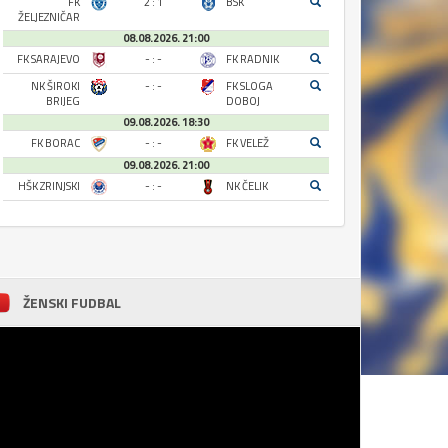
FK
2 : 1
BSK
ŽELJEZNIČAR
08.08.2026. 21:00
FK SARAJEVO
- : -
FK RADNIK
NK ŠIROKI
- : -
FK SLOGA
BRIJEG
DOBOJ
09.08.2026. 18:30
FK BORAC
- : -
FK VELEŽ
09.08.2026. 21:00
HŠK ZRINJSKI
- : -
NK ČELIK
ŽENSKI FUDBAL