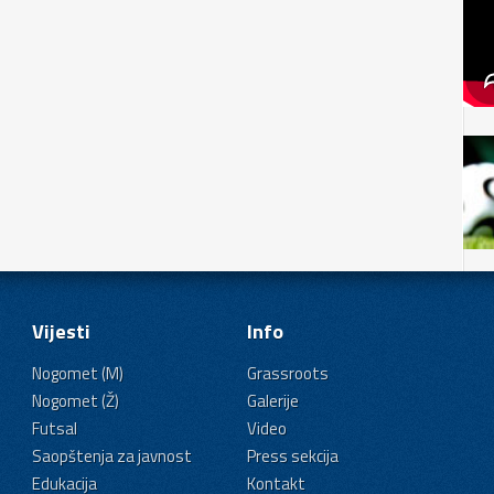
Vijesti
Info
Nogomet (M)
Grassroots
Nogomet (Ž)
Galerije
Futsal
Video
Saopštenja za javnost
Press sekcija
Edukacija
Kontakt