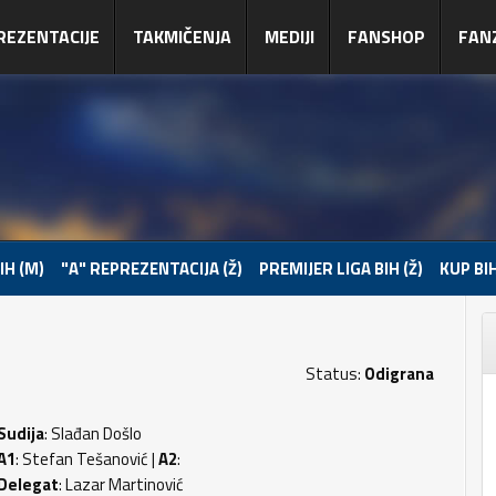
REZENTACIJE
TAKMIČENJA
MEDIJI
FANSHOP
FAN
IH (M)
"A" REPREZENTACIJA (Ž)
PREMIJER LIGA BIH (Ž)
KUP BIH
Status:
Odigrana
Sudija
: Slađan Došlo
A1
: Stefan Tešanović |
A2
:
Delegat
: Lazar Martinović