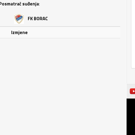
Posmatrač suđenja
:
FK BORAC
Izmjene