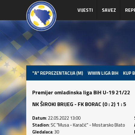
VIJESTI
SAVEZ
REP
"A" REPREZENTACIJA (M)
WWIN LIGA BIH
KUP B
Premijer omladinska liga BiH U-19 21/22
NK ŠIROKI BRIJEG - FK BORAC (0 : 2) 1 : 5
Datum
: 22.05.2022 13:00
Stadion
: SC "Musa - Karačić" - Mostarsko Blato
Gledalaca
: 30